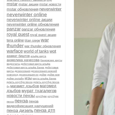
mstar
mstar акции
mstar новости
neverwinter
mstar обновления
neverwinter online
neverwinter online акции
neverwinter online обновления
panzar
panzar обновления
royal quest
royal quest акции
war
tera online
titan siege
thunder
war thunder обновления
warface
wot
world of tanks
азамат биштов
альфа карта
анжелика начесова
банковские карты
видеочаты
дебетовая карта альфа
дебетовая карта альфа банка
дебетовые
карты
дезинсекция
дезинсекция нижний
новгород
дезинсекция нн
дойки
дойки ком
игры
дойки онлайн
карта альфа банка
купить ноутбук пенза
купить ноутбук пенза
магамет дзыбов
магомед
бу
мурат тхагалегов
дзыбов
новости пензы
ноутбуки
ноутбуки
пенза
пенза
пенза
видеофиксация нарушений
пенза дтп
пенза дизель