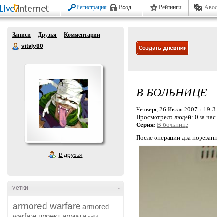
Регистрация
Вход
Рейтинги
Авос
Записи
Друзья
Комментарии
vitaly80
В БОЛЬНИЦЕ
Четверг, 26 Июля 2007 г. 19:3
Просмотрело людей:
0 за час
Серия:
В больнице
После операции два порезанн
В друзья
Метки
-
armored warfare
armored
warfare проект армата
dojki