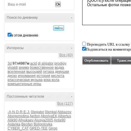
Поиск по дневнику
-
в этом дневнике
Переводить URL в ссылку
Интересы
-
Подписаться на комментар
Все (40)
3d
97л4987м
acid
dj aligator
prodigy
vivaldi
анимэ
божественное
водка
вселенная
высоцкий
гитара
девушки
диско
игромания
история
кислота
классическая музыка
кока-кола
компьютерные игры
Постоянные читатели
-
Все (127)
-A-N-D-R-E-J-
0legator
0lenkaI
Abbazov
Abegemotina
Aerton
AfoniyaEK
Albertus
Alik90
Allyukaev
Alusya2005
Arda90
Astanka
Beofan
Boligolovka
CYBER_CAT
GRED-TEE
Girop