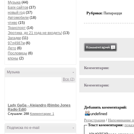
Музыка
(44)
Баги сайтов
(37)
новый год
(37)
Рубрики:
Папарацци
Автомобили
(18)
чтиво
(15)
Транспорт
(14)
Эротика, до 21 года не входить!
(13)
Загадки
(11)
97л4987м
(6)
Лето
(6)
Пословицы
(6)
клоны
(2)
Комментарии:
Музыка
-
Все (2)
Комментарии:
Lady GaGa - Alejandro (Bimbo Jones
Добавить комментарий:
Radio Edit)
Слушали: 288
Комментарии: 1
Регистрация
/
Напоминание п
Текст комментария:
показ
Подписка по e-mail
-