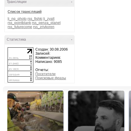
Трансляции
-
Список трансляций
lj_ng_photo
rss_fishki
lj_zyalt
rss_pointblank
rss_penza_planet
rss_futurecome
rss_zrivkoren
Статистика
-
Создан: 30.08.2006
Записей:
Комментариев:
Написано: 9085
Отчеты:
Посетители
Поисковые фразы