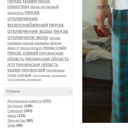
пенза кражи
пенза
наркотики
пенза нетрезвый
пенза
водитель
отключение
водоснабжения
пенза
отключение воды
пенза
отключили воду
пенза
радары
пенза радары арена
пенза спайс
крис-п
пенза розыск
пенза хоккей
пензенская
пензенская область
область
дтп
пензенская область
кражи
пензенский
пензенцы
сура
сурский
уничтожение насекомых
уничтожение тараканов
Рубрики
-
Интересные новости
(222)
Интернет
(166)
Смешное
(163)
юмор
(123)
Творчество
(60)
зима
(48)