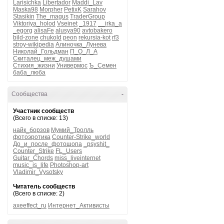
Larisichka
Libertador
Maddi_Lav
Maska98
Morpher
PetixK
Sarahov
Stasikin
The_magus
TraderGroup
Viktoriya_holod
Vseinet
_1917
__irka_a
_egorg
alisaFe
alusya90
avtobakero
bild-zone
chukold
peon
rekursia-kot
rf3
stroy-wikipedia
Алиночка_Лунева
Николай_Гольдман
П_О_Л_А
Скиталец_меж_душами
Стихия_жизни
Универмос
Ъ_Семен
баба_люба
Сообщества
-
Участник сообществ
(Всего в списке: 13)
найк_борзов
Мумий_Тролль
фотоэротика
Counter-Strike_world
До_и_после_фотошопа
_psyshit_
Counter_Strike
FL_Users
Guitar_Chords
miss_liveinternet
music_is_life
Photoshop-art
Vladimir_Vysotsky
Читатель сообществ
(Всего в списке: 2)
axeeffect_ru
Интернет_Активисты