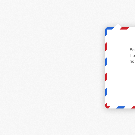
Ва
По
по