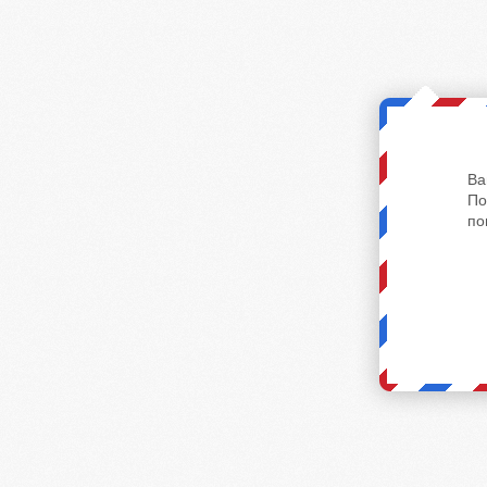
Ва
По
по