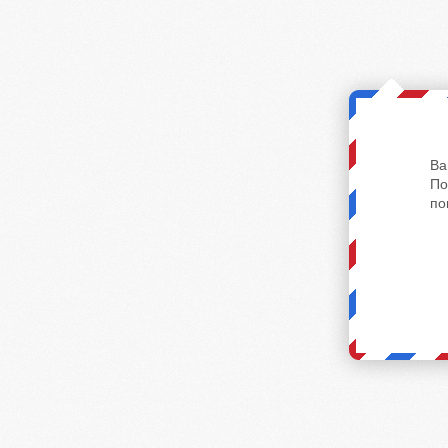
Ва
По
по