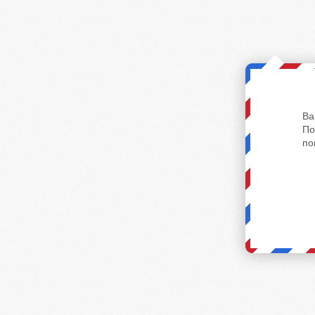
Ва
По
по