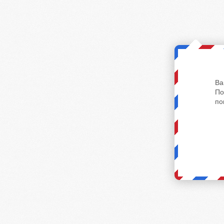
Ва
По
по