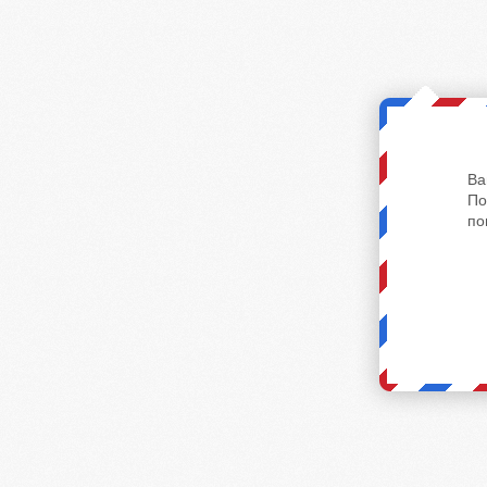
Ва
По
по