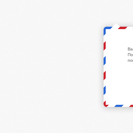
Ва
По
по