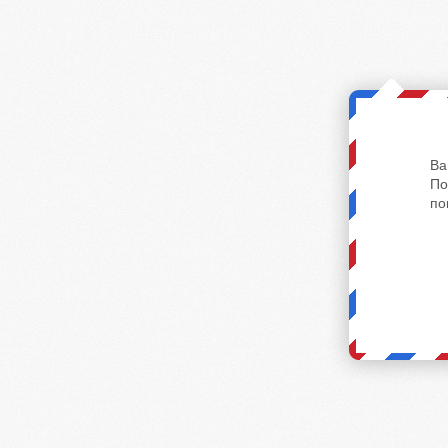
Ва
По
по