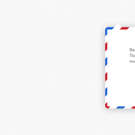
Ва
По
по