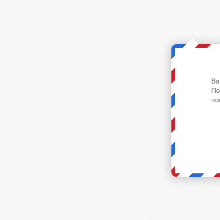
Ва
По
по