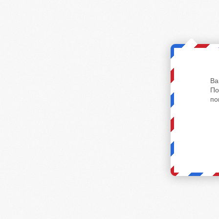
Ва
По
по