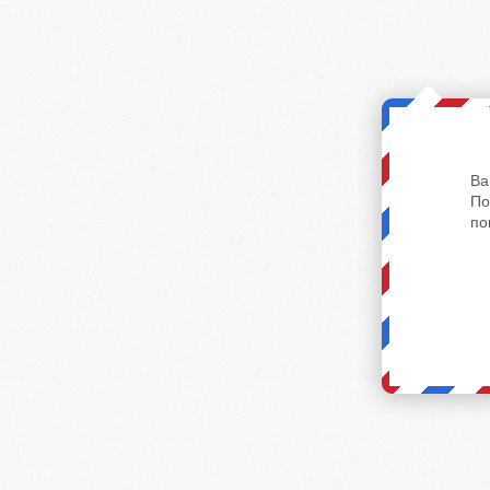
Ва
По
по