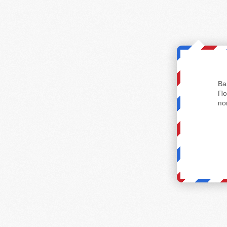
Ва
По
по