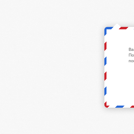
Ва
По
по