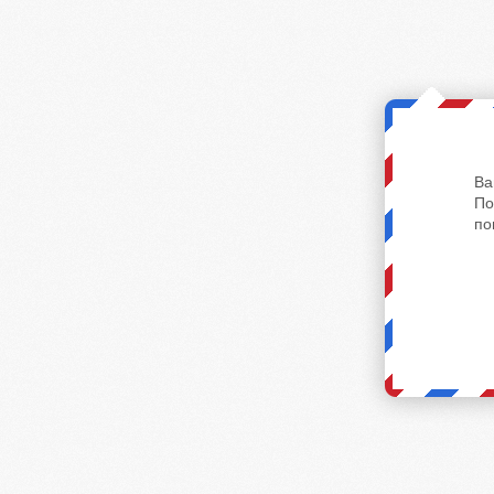
Ва
По
по