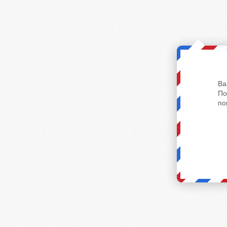
Ва
По
по