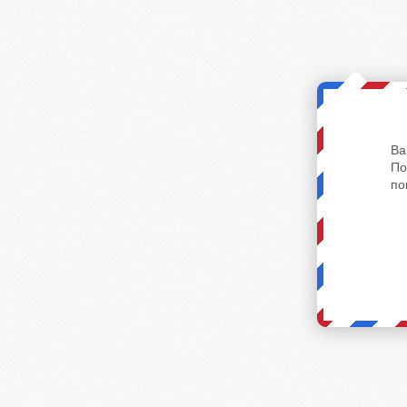
Ва
По
по