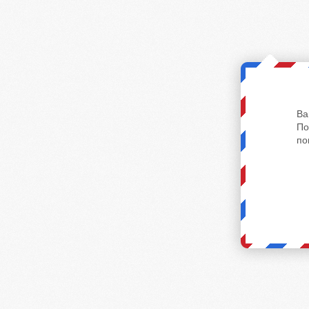
Ва
По
по