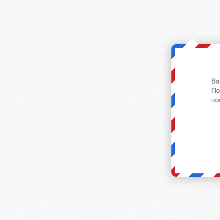
Ва
По
по