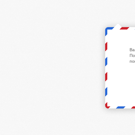
Ва
По
по