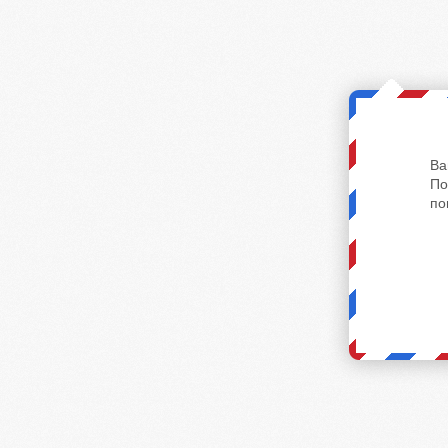
Ва
По
по