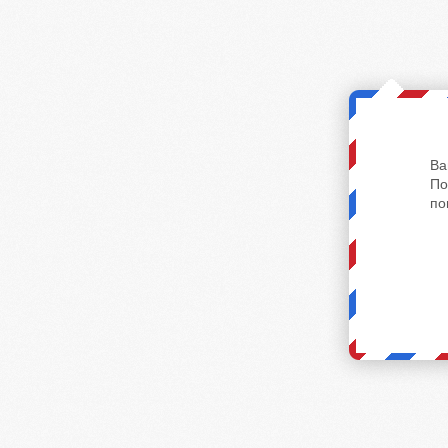
Ва
По
по