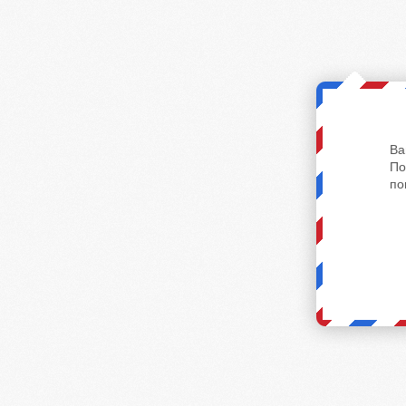
Ва
По
по