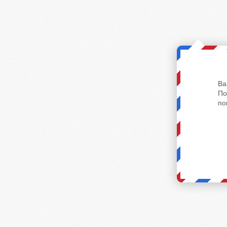
Ва
По
по