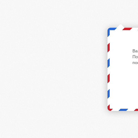
Ва
По
по