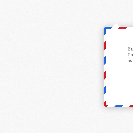
Ва
По
по