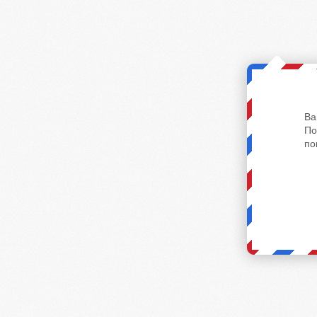
Ва
По
по