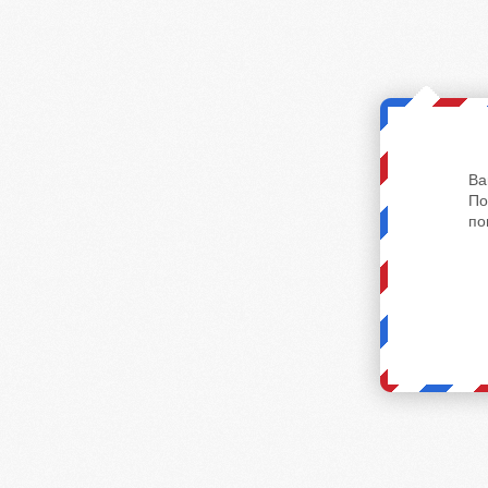
Ва
По
по