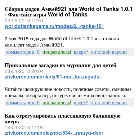
Сборка модов Амвей921 для World of Tanks 1.0.1
- Фан-сайт игры World of Tanks
03-05-2018 12:51
worldoftanksgame.ru/modes/2...-tanks-101
2 мая 2018 года для World of Tanks 1.0.1 изготовили
комплект модов Амвей921.
комментарии: 0
понравилось!
вверх^
к полной версии
Прикольные загадки из мурзилки для детей
28-04-2018 20:04
zrivkoren.com/prikoly/81-mu...ka-zagadki
Читайте шокирующие новости, полезные советы, смешные
приколы, обзоры игр, интересное из мира непознанного.
комментарии: 0
понравилось!
вверх^
к полной версии
Как отрегулировать пластиковую балконную
дверь
18-04-2018 14:00
zrivkoren.com/poleznoe/534-...nnuyu-dver