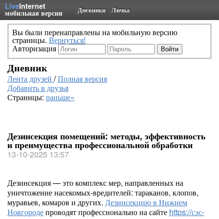
Live
Internet
Дневники
Личка
мобильная версия
Вы были перенаправлены на мобильную версию
страницы.
Вернуться!
Авторизация
Дневник
Лента друзей
/
Полная версия
Добавить в друзья
Страницы:
раньше»
Дезинсекция помещений: методы, эффективность
и преимущества профессиональной обработки
13-10-2025 13:57
Дезинсекция — это комплекс мер, направленных на
уничтожение насекомых-вредителей: тараканов, клопов,
муравьев, комаров и других.
Дезинсекцию в Нижнем
Новгороде
проводят профессионально на сайте
https://сэс-