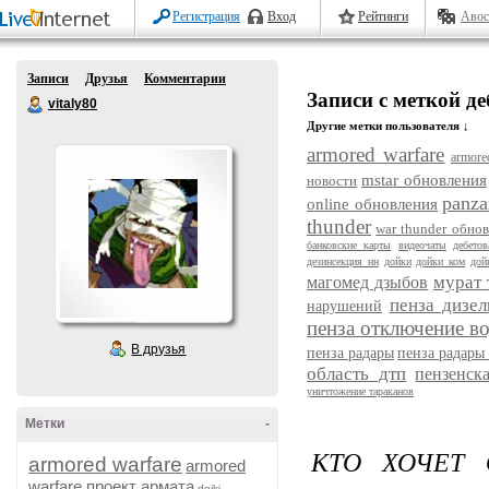
Регистрация
Вход
Рейтинги
Авос
Записи
Друзья
Комментарии
Записи с меткой д
vitaly80
Другие метки пользователя ↓
armored warfare
armore
mstar обновления
новости
panza
online обновления
thunder
war thunder обно
банковские карты
видеочаты
дебето
дезинсекция нн
дойки
дойки ком
дой
мурат 
магомед дзыбов
пенза дизел
нарушений
пенза отключение в
В друзья
пенза радары
пенза радары
область дтп
пензенск
уничтожение тараканов
Метки
-
КТО ХОЧЕТ 
armored warfare
armored
warfare проект армата
dojki