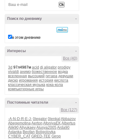
Поиск по дневнику
-
в этом дневнике
Интересы
-
Все (40)
3d
97л4987м
acid
dj aligator
prodigy
vivaldi
анимэ
божественное
водка
вселенная
высоцкий
гитара
девушки
диско
игромания
история
кислота
классическая музыка
кока-кола
компьютерные игры
Постоянные читатели
-
Все (127)
-A-N-D-R-E-J-
0legator
0lenkaI
Abbazov
Abegemotina
Aerton
AfoniyaEK
Albertus
Alik90
Allyukaev
Alusya2005
Arda90
Astanka
Beofan
Boligolovka
CYBER_CAT
GRED-TEE
Girop