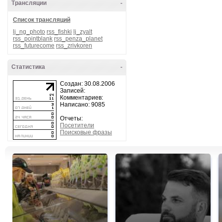
Трансляции
-
Список трансляций
lj_ng_photo
rss_fishki
lj_zyalt
rss_pointblank
rss_penza_planet
rss_futurecome
rss_zrivkoren
Статистика
-
Создан: 30.08.2006
Записей:
Комментариев:
Написано: 9085
Отчеты:
Посетители
Поисковые фразы