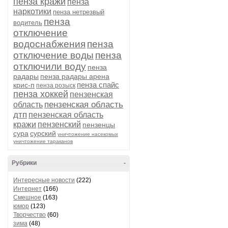
пенза кражи
пенза
наркотики
пенза нетрезвый
пенза
водитель
отключение
водоснабжения
пенза
отключение воды
пенза
отключили воду
пенза
радары
пенза радары арена
пенза спайс
крис-п
пенза розыск
пенза хоккей
пензенская
пензенская область
область
дтп
пензенская область
кражи
пензенский
пензенцы
сура
сурский
уничтожение насекомых
уничтожение тараканов
Рубрики
-
Интересные новости
(222)
Интернет
(166)
Смешное
(163)
юмор
(123)
Творчество
(60)
зима
(48)