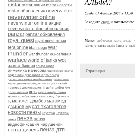
АЛЬФА?
mstar
mstar акции
mstar новости
neverwinter
mstar обновления
Среда, 01 Февраля 2023 г. 13:50
neverwinter online
Заходите
сюда
и заказывайте
neverwinter online акции
neverwinter online обновления
panzar
panzar обновления
royal quest
royal quest акции
Метки:
дебетовая карта альфа
war
карты
карта альфа банка
альф
tera online
titan siege
thunder
war thunder обновления
warface
wot
world of tanks
азамат биштов
альфа карта
анжелика начесова
Страницы:
банковские карты
видеочаты
дебетовая карта альфа
дебетовая карта альфа банка
дебетовые
карты
дезинсекция
дезинсекция нижний
новгород
дезинсекция нн
дойки
дойки ком
игры
дойки онлайн
карта альфа банка
купить ноутбук пенза
купить ноутбук пенза
магамет дзыбов
магомед
бу
мурат тхагалегов
дзыбов
новости пензы
ноутбуки
ноутбуки
пенза
пенза
пенза
видеофиксация нарушений
пенза дтп
пенза дизель