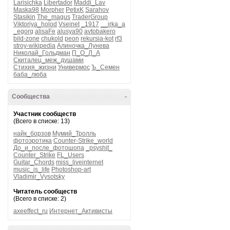
Larisichka
Libertador
Maddi_Lav
Maska98
Morpher
PetixK
Sarahov
Stasikin
The_magus
TraderGroup
Viktoriya_holod
Vseinet
_1917
__irka_a
_egorg
alisaFe
alusya90
avtobakero
bild-zone
chukold
peon
rekursia-kot
rf3
stroy-wikipedia
Алиночка_Лунева
Николай_Гольдман
П_О_Л_А
Скиталец_меж_душами
Стихия_жизни
Универмос
Ъ_Семен
баба_люба
Сообщества
-
Участник сообществ
(Всего в списке: 13)
найк_борзов
Мумий_Тролль
фотоэротика
Counter-Strike_world
До_и_после_фотошопа
_psyshit_
Counter_Strike
FL_Users
Guitar_Chords
miss_liveinternet
music_is_life
Photoshop-art
Vladimir_Vysotsky
Читатель сообществ
(Всего в списке: 2)
axeeffect_ru
Интернет_Активисты