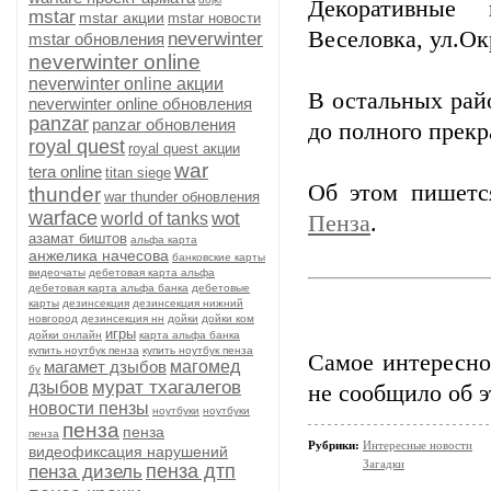
Декоративные 
mstar
mstar акции
mstar новости
Веселовка, ул.Ок
neverwinter
mstar обновления
neverwinter online
neverwinter online акции
В остальных рай
neverwinter online обновления
panzar
panzar обновления
до полного прек
royal quest
royal quest акции
war
tera online
titan siege
Об этом пишет
thunder
war thunder обновления
warface
wot
world of tanks
Пенза
.
азамат биштов
альфа карта
анжелика начесова
банковские карты
видеочаты
дебетовая карта альфа
дебетовая карта альфа банка
дебетовые
карты
дезинсекция
дезинсекция нижний
новгород
дезинсекция нн
дойки
дойки ком
игры
дойки онлайн
карта альфа банка
купить ноутбук пенза
купить ноутбук пенза
Самое интересно
магамет дзыбов
магомед
бу
мурат тхагалегов
дзыбов
не сообщило об э
новости пензы
ноутбуки
ноутбуки
пенза
пенза
пенза
Рубрики:
Интересные новости
видеофиксация нарушений
Загадки
пенза дтп
пенза дизель