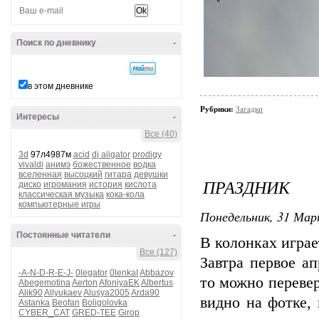
Поиск по дневнику
-
в этом дневнике
Рубрики:
Загадки
Интересы
-
Все (40)
3d
97л4987м
acid
dj aligator
prodigy
vivaldi
анимэ
божественное
водка
вселенная
высоцкий
гитара
девушки
ПРАЗДНИК
диско
игромания
история
кислота
классическая музыка
кока-кола
компьютерные игры
Понедельник, 31 Мар
Постоянные читатели
-
В колонках играе
Все (127)
Завтра первое ап
-A-N-D-R-E-J-
0legator
0lenkaI
Abbazov
то можно перевер
Abegemotina
Aerton
AfoniyaEK
Albertus
Alik90
Allyukaev
Alusya2005
Arda90
видно на фотке, 
Astanka
Beofan
Boligolovka
CYBER_CAT
GRED-TEE
Girop