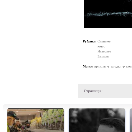
Рубрики:
Смешное
юмор
Интернет
Загадки
Метки:
приколы
загадки
фот
Страницы: