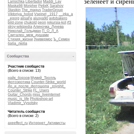
зеленеет и сирен
Larisichka
Libertador
Maddi_Lav
Maska98
Morpher
PetixK
Sarahov
Stasikin
The_magus
TraderGroup
Viktoriya_holod
Vseinet
_1917
__irka_a
_egorg
alisaFe
alusya90
avtobakero
bild-zone
chukold
peon
rekursia-kot
rf3
stroy-wikipedia
Алиночка_Лунева
Николай_Гольдман
П_О_Л_А
Скиталец_меж_душами
Стихия_жизни
Универмос
Ъ_Семен
баба_люба
Сообщества
-
Участник сообществ
(Всего в списке: 13)
найк_борзов
Мумий_Тролль
фотоэротика
Counter-Strike_world
До_и_после_фотошопа
_psyshit_
Counter_Strike
FL_Users
Guitar_Chords
miss_liveinternet
music_is_life
Photoshop-art
Vladimir_Vysotsky
Читатель сообществ
(Всего в списке: 2)
axeeffect_ru
Интернет_Активисты