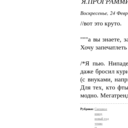
Я.ПРОГРАММ
Воскресенье, 24 Февр
//вот это круто.
"""а вы знаете, 
Хочу запечатлеть 
/*Я пью. Нипаде
даже бросил кури
(с внуками, напр
Для тех, кто фты
модно. Мегатренд
Рубрики:
Смешное
юмор
новый год
чтиво