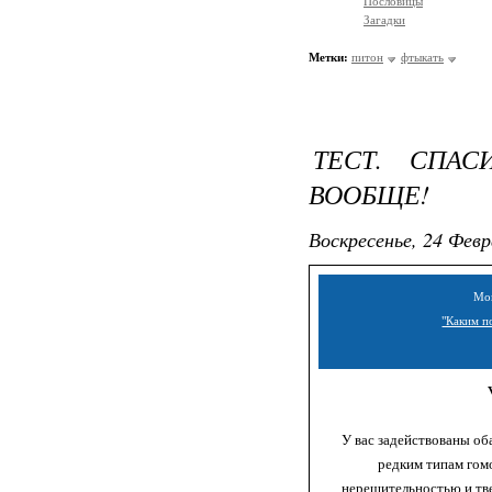
Пословицы
Загадки
Метки:
питон
фтыкать
ТЕСТ. СПА
ВООБЩЕ!
Воскресенье, 24 Февр
Мой
"Каким п
У вас задействованы об
редким типам гом
нерешительностью и тв