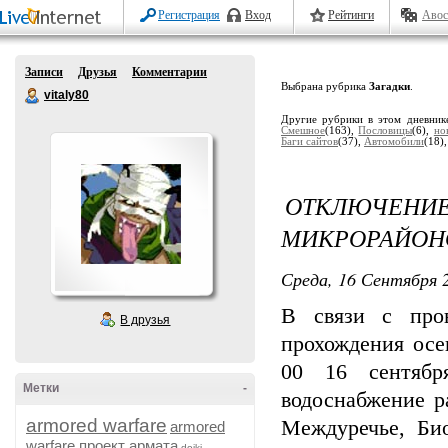
Регистрация
Вход
Рейтинги
Авос
Записи
Друзья
Комментарии
Выбрана рубрика
Загадки
.
vitaly80
Другие рубрики в этом дневник
Смешное
(163),
Пословицы
(6),
но
Баги сайтов
(37),
Автомобили
(18)
ОТКЛЮЧЕНИЕ
МИКРОРАЙОН
Среда, 16 Сентября 2
В связи с пров
В друзья
прохождения осе
00 16 сентябр
Метки
-
водоснабжение р
armored warfare
Междуречье, Био
armored
warfare проект армата
dojki