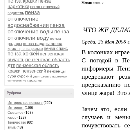
пенза кражи
пенза
Метки:
пенза
наркотики
пенза нетрезвый
пенза
водитель
отключение
водоснабжения
пенза
ЧТО ЖЕ ДЕЛА
отключение воды
пенза
отключили воду
пенза
Среда, 28 Мая 2008 г
радары
пенза радары арена
пенза спайс
крис-п
пенза розыск
В колонках играе
пенза хоккей
пензенская
пензенская область
С погодой в Пен
область
дтп
пензенская область
информеры Пенз
кражи
пензенский
пензенцы
предрекают рез
сура
сурский
уничтожение насекомых
уничтожение тараканов
предсказанию по
улице жара! Это 
Рубрики
-
Интересные новости
(222)
Интернет
(166)
Зачем это, если
Смешное
(163)
случаев и мень
юмор
(123)
Творчество
(60)
почувствовать с
зима
(48)