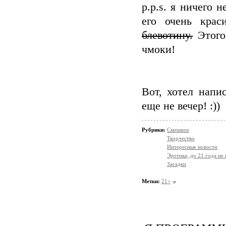
p.p.s. я ничего 
его очень кра
блевотину.
Этого 
чмоки!
Вот, хотел напи
еще не вечер! :))
Рубрики:
Смешное
Творчество
Интересные новости
Эротика, до 21 года не
Загадки
Метки:
21+