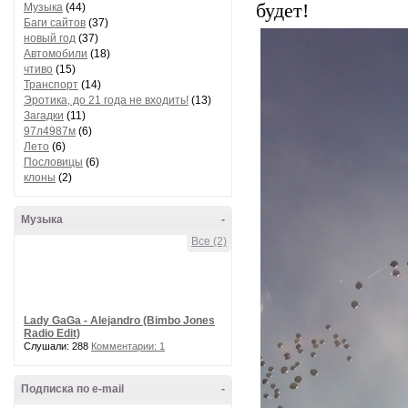
будет!
Музыка
(44)
Баги сайтов
(37)
новый год
(37)
Автомобили
(18)
чтиво
(15)
Транспорт
(14)
Эротика, до 21 года не входить!
(13)
Загадки
(11)
97л4987м
(6)
Лето
(6)
Пословицы
(6)
клоны
(2)
Музыка
-
Все (2)
Lady GaGa - Alejandro (Bimbo Jones
Radio Edit)
Слушали: 288
Комментарии: 1
Подписка по e-mail
-