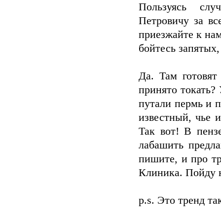
Пользуясь слу
Петровичу за вс
приезжайте к нам
бойтесь запятых,
Да. Там готовят
принято токать? 
путали пермь и п
известный, чье и
Так вот! В пенз
лабашить предл
пишите, и про тр
Клиника. Пойду 
p.s. Это тренд та