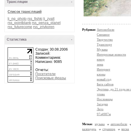
Трансляции
-
Список трансляций
lj_ng_photo
rss_fishki
lj_zyalt
rss_pointblank
rss_penza_planet
rss_futurecome
rss_zrivkoren
Рубрики:
Автомобили
Смешное
Статистика
-
Творчество
Транспорт
Создан: 30.08.2006
Музыка
Записей:
Интересные новости
Комментариев:
юмор
Написано: 9085
зима
Интернет
Отчеты:
Посетители
клоны
Поисковые фразы
новый год
Баги сайтов
Эротика, до 21 года не
чтиво
Пословицы
Загадки
Лето
97л4987м
Метки:
музыка
автомобили
календарь
страница
весна