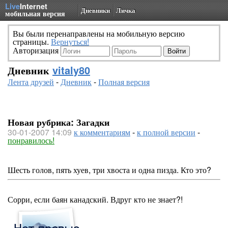
Live
Internet
Дневники
Личка
мобильная версия
Вы были перенаправлены на мобильную версию
страницы.
Вернуться!
Авторизация
Дневник
vitaly80
Лента друзей
-
Дневник
-
Полная версия
Новая рубрика: Загадки
30-01-2007 14:09
к комментариям
-
к полной версии
-
понравилось!
Шесть голов, пять хуев, три хвоста и одна пизда. Кто это?
Сорри, если баян канадский. Вдруг кто не знает?!