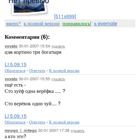
[511x699]
вверх^
к полной версии
понравилось!
в evernote
Комментарии (6):
30-01-2007-15:54
удалить
vovato
цэж кортино три богатыря
LI 5.09.15
Обратиться
-
Ответить
-
К полной версии
30-01-2007-15:55
удалить
vovato
ещё есть -
Сто хуёф одна верёфка ..... ?
Сто верёвок один хуй.... ?
LI 5.09.15
Обратиться
-
Ответить
-
К полной версии
30-01-2007-17:38
удалить
mnogo_i_ni4ego
а кто это?