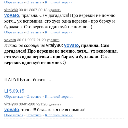
Обратиться
-
Ответить
-
К полной версии
30-01-2007-20:13
удалить
vitaly80
vovato
, пральна. Сам догадался! Про веревки не помню,
хотя... ух вспомнил. сто хуев одна веревка - про баржу и
бурлаков. Сто веревок один хуй не помню. :)
Обратиться
-
Ответить
-
К полной версии
30-01-2007-21:20
удалить
vovato
Исходное сообщение
vitaly80:
vovato
, пральна. Сам
догадался! Про веревки не помню, хотя... ух вспомнил.
сто хуев одна веревка - про баржу и бурлаков. Сто
веревок один хуй не помню. :)
ПАРАШутист ёптить....
LI 5.09.15
Обратиться
-
Ответить
-
К полной версии
30-01-2007-21:26
удалить
vitaly80
vovato
, точна!!! бля... как я не вспомнил!
Обратиться
-
Ответить
-
К полной версии