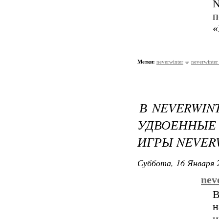
N
п
«
Метки:
neverwinter
neverwinter
В NEVERWIN
УДВОЕННЫЕ 
ИГРЫ NEVER
Суббота, 16 Января 2
nev
В
н