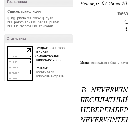
Четверг, 07 Июля 201
Трансляции
-
Список трансляций
nev
lj_ng_photo
rss_fishki
lj_zyalt
С
rss_pointblank
rss_penza_planet
rss_futurecome
rss_zrivkoren
З
Статистика
-
Создан: 30.08.2006
Записей:
Комментариев:
Написано: 9085
Метки:
neverwinter online
never
Отчеты:
Посетители
Поисковые фразы
В NEVERWI
БЕСПЛАТНЫ
НЕВЕРЕМБ
NEVERWINTER