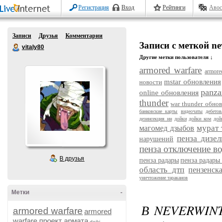
Регистрация
Вход
Рейтинги
Авос
Записи
Друзья
Комментарии
Записи с меткой ne
vitaly80
Другие метки пользователя ↓
armored warfare
armore
mstar обновления
новости
panza
online обновления
thunder
war thunder обно
банковские карты
видеочаты
дебето
дезинсекция нн
дойки
дойки ком
дой
мурат 
магомед дзыбов
пенза дизел
нарушений
пенза отключение в
В друзья
пенза радары
пенза радары
область дтп
пензенск
уничтожение тараканов
Метки
-
В NEVERWINT
armored warfare
armored
warfare проект армата
dojki