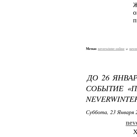
Ж
о
п
Метки:
neverwinter online
never
ДО 26 ЯНВА
СОБЫТИЕ «П
NEVERWINTER
Суббота, 23 Января 2
nev
Х