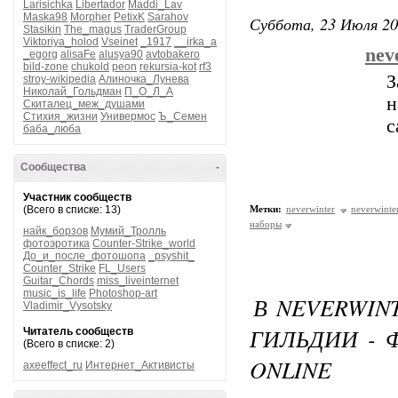
Larisichka
Libertador
Maddi_Lav
Maska98
Morpher
PetixK
Sarahov
Суббота, 23 Июля 20
Stasikin
The_magus
TraderGroup
Viktoriya_holod
Vseinet
_1917
__irka_a
nev
_egorg
alisaFe
alusya90
avtobakero
bild-zone
chukold
peon
rekursia-kot
rf3
З
stroy-wikipedia
Алиночка_Лунева
Николай_Гольдман
П_О_Л_А
н
Скиталец_меж_душами
Стихия_жизни
Универмос
Ъ_Семен
с
баба_люба
Сообщества
-
Участник сообществ
(Всего в списке: 13)
Метки:
neverwinter
neverwinte
наборы
найк_борзов
Мумий_Тролль
фотоэротика
Counter-Strike_world
До_и_после_фотошопа
_psyshit_
Counter_Strike
FL_Users
Guitar_Chords
miss_liveinternet
music_is_life
Photoshop-art
В NEVERWIN
Vladimir_Vysotsky
ГИЛЬДИИ - 
Читатель сообществ
(Всего в списке: 2)
ONLINE
axeeffect_ru
Интернет_Активисты