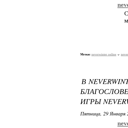
nev
С
м
Метки:
neverwinter online
never
В NEVERWIN
БЛАГОСЛОВ
ИГРЫ NEVER
Пятница, 29 Января 
nev