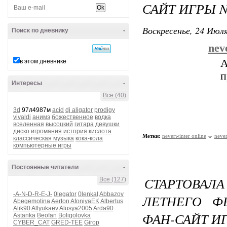
САЙТ ИГРЫ N
Воскресенье, 24 Июля
Поиск по дневнику
-
nev
А
в этом дневнике
п
Интересы
-
Все (40)
3d
97л4987м
acid
dj aligator
prodigy
vivaldi
анимэ
божественное
водка
вселенная
высоцкий
гитара
девушки
диско
игромания
история
кислота
Метки:
neverwinter online
never
классическая музыка
кока-кола
компьютерные игры
Постоянные читатели
-
СТАРТОВАЛ
Все (127)
-A-N-D-R-E-J-
0legator
0lenkaI
Abbazov
ЛЕТНЕГО Ф
Abegemotina
Aerton
AfoniyaEK
Albertus
Alik90
Allyukaev
Alusya2005
Arda90
ФАН-САЙТ И
Astanka
Beofan
Boligolovka
CYBER_CAT
GRED-TEE
Girop