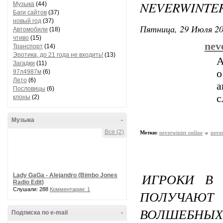
NEVERWINTER
Музыка
(44)
Баги сайтов
(37)
новый год
(37)
Пятница, 29 Июля 20
Автомобили
(18)
чтиво
(15)
nev
Транспорт
(14)
Эротика, до 21 года не входить!
(13)
А
Загадки
(11)
о
97л4987м
(6)
Лето
(6)
а
Пословицы
(6)
с
клоны
(2)
Музыка
-
Все (2)
Метки:
neverwinter online
never
ИГРОКИ В 
Lady GaGa - Alejandro (Bimbo Jones
Radio Edit)
Слушали: 288
Комментарии: 1
ПОЛУЧАЮ
ВОЛШЕБНЫХ
Подписка по e-mail
-