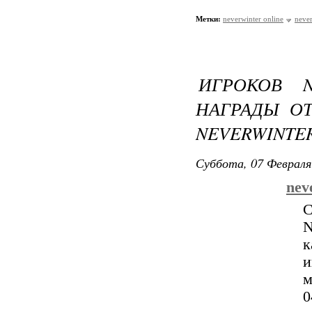
Метки:
neverwinter online
neve
ИГРОКОВ N
НАГРАДЫ О
NEVERWINTER
Суббота, 07 Февраля
nev
С
N
к
и
м
0