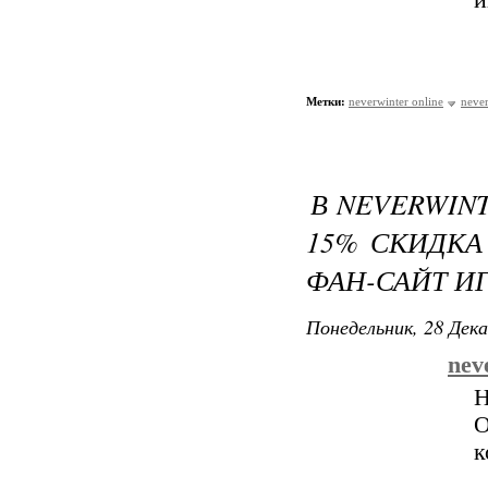
и
Метки:
neverwinter online
never
В NEVERWINT
15% СКИДКА
ФАН-САЙТ И
Понедельник, 28 Дека
nev
Н
O
к