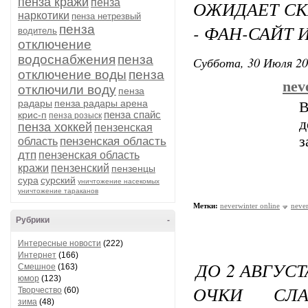
пенза кражи
пенза
ОЖИДАЕТ СК
наркотики
пенза нетрезвый
- ФАН-САЙТ 
пенза
водитель
отключение
водоснабжения
пенза
Суббота, 30 Июля 20
отключение воды
пенза
nev
отключили воду
пенза
радары
пенза радары арена
В
пенза спайс
крис-п
пенза розыск
пенза хоккей
пензенская
з
пензенская область
область
дтп
пензенская область
кражи
пензенский
пензенцы
сура
сурский
уничтожение насекомых
уничтожение тараканов
Метки:
neverwinter online
never
Рубрики
-
Интересные новости
(222)
Интернет
(166)
ДО 2 АВГУС
Смешное
(163)
юмор
(123)
ОЧКИ СЛ
Творчество
(60)
зима
(48)