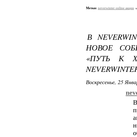
Метки:
neverwinter online акции
В NEVERWI
НОВОЕ СОБ
«ПУТЬ К Х
NEVERWINTER
Воскресенье, 25 Янва
nev
В
п
а
н
о