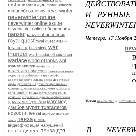
ДЕЙСТВОВА
mstar
mstar акции
mstar новости
neverwinter
mstar обновления
И РУННЫЕ 
neverwinter online
NEVERWINTER
neverwinter online акции
neverwinter online обновления
panzar
panzar обновления
Четверг, 17 Ноября 2
royal quest
royal quest акции
war
nev
tera online
titan siege
thunder
war thunder обновления
В
warface
wot
world of tanks
г
азамат биштов
альфа карта
анжелика начесова
банковские карты
видеочаты
дебетовая карта альфа
с
дебетовая карта альфа банка
дебетовые
карты
дезинсекция
дезинсекция нижний
новгород
дезинсекция нн
дойки
дойки ком
игры
дойки онлайн
карта альфа банка
купить ноутбук пенза
купить ноутбук пенза
магамет дзыбов
магомед
Метки:
neverwinter
neverwinter
бу
мурат тхагалегов
дзыбов
новости пензы
ноутбуки
ноутбуки
пенза
пенза
пенза
видеофиксация нарушений
В NEVERW
пенза дтп
пенза дизель