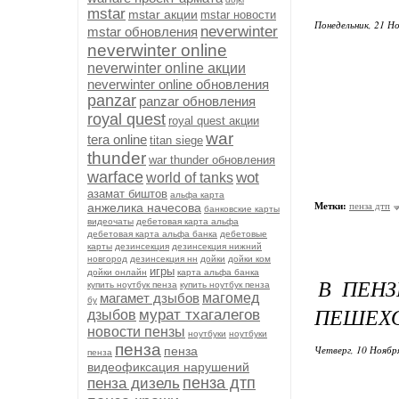
mstar
mstar акции
mstar новости
Понедельник, 21 Но
neverwinter
mstar обновления
neverwinter online
neverwinter online акции
neverwinter online обновления
panzar
panzar обновления
royal quest
royal quest акции
war
tera online
titan siege
thunder
war thunder обновления
warface
wot
world of tanks
азамат биштов
альфа карта
анжелика начесова
Метки:
пенза дтп
банковские карты
видеочаты
дебетовая карта альфа
дебетовая карта альфа банка
дебетовые
карты
дезинсекция
дезинсекция нижний
новгород
дезинсекция нн
дойки
дойки ком
игры
дойки онлайн
карта альфа банка
В ПЕНЗ
купить ноутбук пенза
купить ноутбук пенза
магамет дзыбов
магомед
бу
ПЕШЕХО
мурат тхагалегов
дзыбов
новости пензы
ноутбуки
ноутбуки
пенза
Четверг, 10 Ноябр
пенза
пенза
видеофиксация нарушений
пенза дтп
пенза дизель