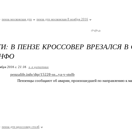
пенза московская дтп
пенза дтп московская 8 ноября 2016
И: В ПЕНЗЕ КРОССОВЕР ВРЕЗАЛСЯ В 
ИНФО
ября 2016 г. 21:16
+ в цитатник
penzalife.info/dtp/15220-so...ya-v-stolb
Пензенцы сообщают об аварии, произошедшей по направлению к ма
пенза дтп кроссовер столб