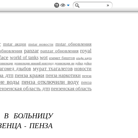
r
mstar обновления
mstar акции
mstar новости
panzar
royal
 обновления
panzar обновления
face
wot
world of tanks
азамат биштов
альфа карта
езинсекция
дезинсекция нижний новгород
дезинсекция нн
дойки
дойки
мурат тхагалегов
агомед дзыбов
новости
за дтп
пенза кражи
пенза наркотики
пенза
ие воды
пенза отключили воду
пенза
ензенская область дтп
пензенская область
И В БОЛЬНИЦУ
ЕНЦА - ПЕНЗА