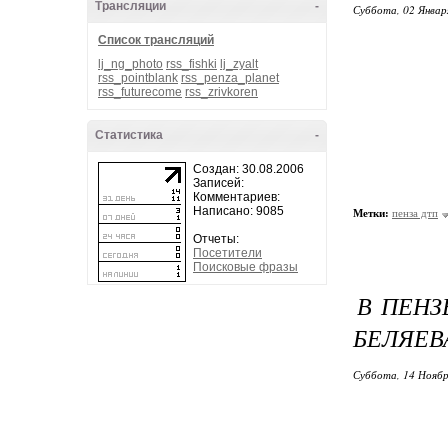
Трансляции
-
Суббота, 02 Январ
Список трансляций
lj_ng_photo
rss_fishki
lj_zyalt
rss_pointblank
rss_penza_planet
rss_futurecome
rss_zrivkoren
Статистика
-
Создан: 30.08.2006
Записей:
Комментариев:
Написано: 9085
Метки:
пенза дтп
Отчеты:
Посетители
Поисковые фразы
В ПЕНЗ
БЕЛЯЕВ
Суббота, 14 Ноябр