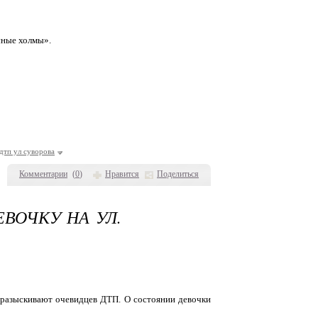
сные холмы».
 дтп ул суворова
Комментарии
(
0
)
Нравится
Поделиться
ВОЧКУ НА УЛ.
 разыскивают очевидцев ДТП. О состоянии девочки