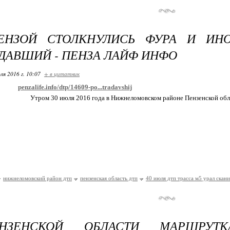
ЕНЗОЙ СТОЛКНУЛИСЬ ФУРА И ИНО
ДАВШИЙ - ПЕНЗА ЛАЙФ ИНФО
ля 2016 г. 10:07
+ в цитатник
penzalife.info/dtp/14609-po...tradavshij
Утром 30 июля 2016 года в Нижнеломовском районе Пензенской об
нижнеломовский район дтп
пензенская область дтп
40 июля дтп трасса м5 урал скан
НЗЕНСКОЙ ОБЛАСТИ МАРШРУТ