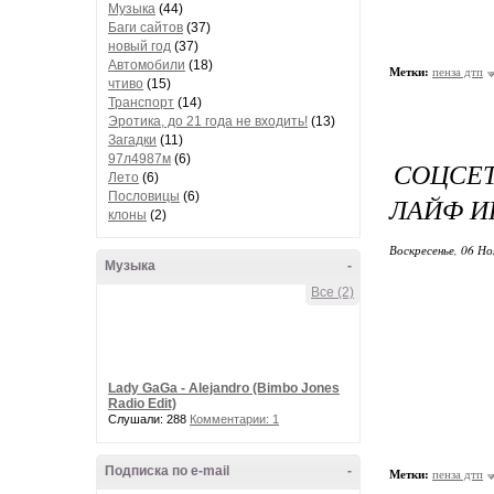
Музыка
(44)
Баги сайтов
(37)
новый год
(37)
Автомобили
(18)
Метки:
пенза дтп
чтиво
(15)
Транспорт
(14)
Эротика, до 21 года не входить!
(13)
Загадки
(11)
97л4987м
(6)
СОЦСЕТ
Лето
(6)
Пословицы
(6)
ЛАЙФ 
клоны
(2)
Воскресенье, 06 Но
Музыка
-
Все (2)
Lady GaGa - Alejandro (Bimbo Jones
Radio Edit)
Слушали: 288
Комментарии: 1
Подписка по e-mail
-
Метки:
пенза дтп