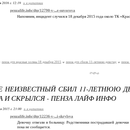
я 2016 г. 12:19
+ в цитатник
penzalife.info/dtp/12790-v-...e-suvorova
Напомним, инцидент случился 18 декабря 2015 года около ТК «Кра
пенза дтп красные холмы 18 декабря 2015
пенза дтп сбили 11-летнюю девочку
пенза
Е НЕИЗВЕСТНЫЙ СБИЛ 11-ЛЕТНЮЮ ДЕ
А И СКРЫЛСЯ - ПЕНЗА ЛАЙФ ИНФО
я 2015 г. 23:00
+ в цитатник
penzalife.info/dtp/12236-v-...i-skrylsya
Девочку отвезли в больницу. Родственники пострадавшей девочки
пока не сообщается.