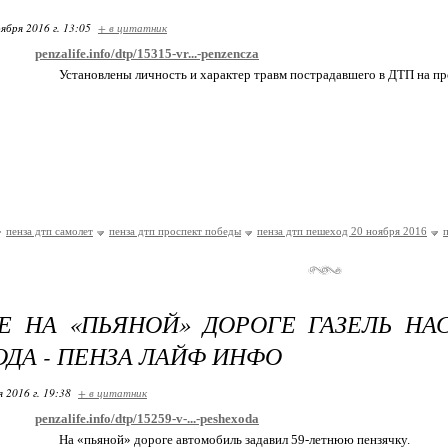
ября 2016 г. 13:05
+ в цитатник
penzalife.info/dtp/15315-vr...-penzencza
Установлены личность и характер травм пострадавшего в ДТП на п
пенза дтп самолет
пенза дтп проспект победы
пенза дтп пешеход 20 ноября 2016
Е НА «ПЬЯНОЙ» ДОРОГЕ ГАЗЕЛЬ НА
ДА - ПЕНЗА ЛАЙФ ИНФО
я 2016 г. 19:38
+ в цитатник
penzalife.info/dtp/15259-v-...-peshexoda
На «пьяной» дороге автомобиль задавил 59-летнюю пензячку.