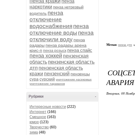
пенза кражи
пенза
наркотики
пенза нетрезвый
пенза
водитель
отключение
водоснабжения
пенза
отключение воды
пенза
отключили воду
пенза
радары
пенза радары арена
Метки:
пенза дтп
пенза спайс
крис-п
пенза розыск
пенза хоккей
пензенская
пензенская область
область
дтп
пензенская область
СОЦСЕ
кражи
пензенский
пензенцы
сура
сурский
АВАРИЯ
уничтожение насекомых
уничтожение тараканов
Вторник, 08 Ноябр
Рубрики
-
Интересные новости
(222)
Интернет
(166)
Смешное
(163)
юмор
(123)
Творчество
(60)
зима
(48)