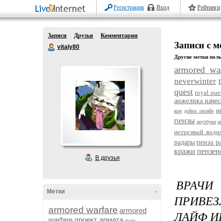
Регистрация
Вход
Рейтинги
Записи
Друзья
Комментарии
Записи с м
vitaly80
Другие метки поль
armored war
neverwinter
quest
royal que
анжелика начес
и
ком
дойки онлайн
пензы
ноутбуки
н
нетрезвый води
радары
пенза р
кражи
пензен
В друзья
ВРАЧИ
Метки
-
ПРИВЕЗ
armored warfare
armored
ЛАЙФ 
warfare проект армата
dojki