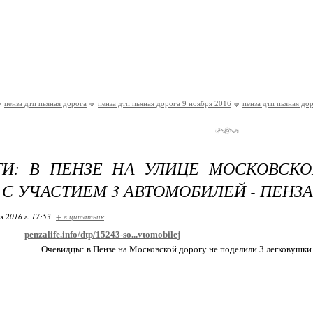
пенза дтп пьяная дорога
пенза дтп пьяная дорога 9 ноября 2016
пенза дтп пьяная до
ТИ: В ПЕНЗЕ НА УЛИЦЕ МОСКОВСК
 С УЧАСТИЕМ 3 АВТОМОБИЛЕЙ - ПЕНЗ
я 2016 г. 17:53
+ в цитатник
penzalife.info/dtp/15243-so...vtomobilej
Очевидцы: в Пензе на Московской дорогу не поделили 3 легковушки