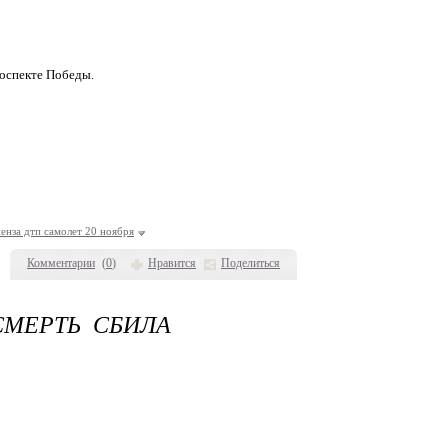
роспекте Победы.
пенза дтп самолет 20 ноября
Комментарии
(
0
)
Нравится
Поделиться
СМЕРТЬ СБИЛА