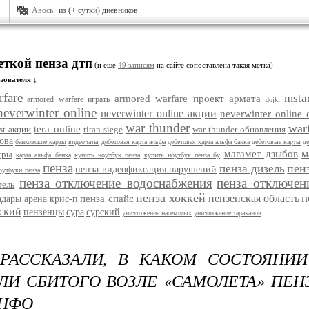
Авось
из (+ сутки) дневников
еткой пенза дтп
(и еще
49 записям
на сайте сопоставлена такая метка)
зователя ↓
fare
msta
armored warfare проект армата
armored warfare играть
dojki
neverwinter online
neverwinter online акции
neverwinter online
war thunder
war
tera online
st акции
titan siege
war thunder обновления
ова
банковские карты
видеочаты
дебетовая карта альфа
дебетовая карта альфа банка
дебетовые карты
д
м
магамет дзыбов
гры
карта альфа банка
купить ноутбук пенза
купить ноутбук пенза бу
пенза
пен
пенза дизель
пенза видеофиксация нарушений
оутбуки пенза
пенза отключение водоснабжения
пенза отключен
тель
пенза хоккей
п
пензенская область
пенза спайс
адары арена крис-п
ский
пензенцы
сура
сурский
уничтожение насекомых
уничтожение тараканов
 РАССКАЗАЛИ, В КАКОМ СОСТОЯНИ
ЛИ СБИТОГО ВОЗЛЕ «САМОЛЕТА» ПЕНЗ
ИНФО