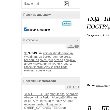
Поиск по дневнику
-
ПОД П
ПОСТРА
в этом дневнике
Воскресенье, 31 Ию
Интересы
-
Все (40)
3d
97л4987м
acid
dj aligator
prodigy
vivaldi
анимэ
божественное
водка
вселенная
высоцкий
гитара
девушки
диско
игромания
история
кислота
классическая музыка
кока-кола
компьютерные игры
Постоянные читатели
-
Метки:
пенза дтп
Все (127)
-A-N-D-R-E-J-
0legator
0lenkaI
Abbazov
Abegemotina
Aerton
AfoniyaEK
Albertus
Alik90
Allyukaev
Alusya2005
Arda90
Astanka
Beofan
Boligolovka
В ПЕ
CYBER_CAT
GRED-TEE
Girop