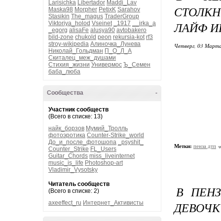
Larisichka
Libertador
Maddi_Lav
СТОЛКН
Maska98
Morpher
PetixK
Sarahov
Stasikin
The_magus
TraderGroup
ЛАЙФ 
Viktoriya_holod
Vseinet
_1917
__irka_a
_egorg
alisaFe
alusya90
avtobakero
bild-zone
chukold
peon
rekursia-kot
rf3
stroy-wikipedia
Алиночка_Лунева
Четверг, 03 Марта
Николай_Гольдман
П_О_Л_А
Скиталец_меж_душами
Стихия_жизни
Универмос
Ъ_Семен
баба_люба
Сообщества
-
Участник сообществ
(Всего в списке: 13)
найк_борзов
Мумий_Тролль
фотоэротика
Counter-Strike_world
До_и_после_фотошопа
_psyshit_
Метки:
пенза дтп
Counter_Strike
FL_Users
Guitar_Chords
miss_liveinternet
music_is_life
Photoshop-art
Vladimir_Vysotsky
Читатель сообществ
В ПЕН
(Всего в списке: 2)
axeeffect_ru
Интернет_Активисты
ДЕВОЧК