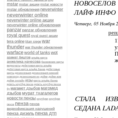
НОВОСЕЛОВ 
mstar
mstar акции
mstar новости
neverwinter
mstar обновления
ЛАЙФ ИНФО
neverwinter online
neverwinter online акции
Четверг, 05 Ноября 2
neverwinter online обновления
panzar
panzar обновления
penz
royal quest
royal quest акции
1
war
tera online
titan siege
thunder
war thunder обновления
warface
wot
world of tanks
П
азамат биштов
альфа карта
ж
анжелика начесова
банковские карты
видеочаты
дебетовая карта альфа
дебетовая карта альфа банка
дебетовые
карты
дезинсекция
дезинсекция нижний
новгород
дезинсекция нн
дойки
дойки ком
игры
дойки онлайн
карта альфа банка
купить ноутбук пенза
купить ноутбук пенза
магамет дзыбов
магомед
бу
мурат тхагалегов
дзыбов
СТАЛА ИЗ
новости пензы
ноутбуки
ноутбуки
пенза
пенза
пенза
СЕДАНА LADA
видеофиксация нарушений
пенза дтп
пенза дизель