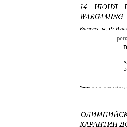
14 ИЮНЯ П
WARGAMING
Воскресенье, 07 Июня
pen
В
п
«
р
Метки:
пенза
пензенский
су
ОЛИМПИЙС
КАРАНТИН ДО