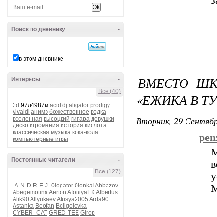
з
Поиск по дневнику
-
в этом дневнике
ВМЕСТО ШК
Интересы
-
Все (40)
«ЕЖИКА В Т
3d
97л4987м
acid
dj aligator
prodigy
vivaldi
анимэ
божественное
водка
Вторник, 29 Сентябр
вселенная
высоцкий
гитара
девушки
диско
игромания
история
кислота
классическая музыка
кока-кола
pen
компьютерные игры
Постоянные читатели
-
Все (127)
у
-A-N-D-R-E-J-
0legator
0lenkaI
Abbazov
М
Abegemotina
Aerton
AfoniyaEK
Albertus
Alik90
Allyukaev
Alusya2005
Arda90
Astanka
Beofan
Boligolovka
CYBER_CAT
GRED-TEE
Girop