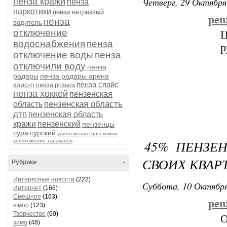
Четверг, 29 Октября
пенза кражи
пенза
наркотики
пенза нетрезвый
penz
пенза
водитель
отключение
Ц
водоснабжения
пенза
р
отключение воды
пенза
отключили воду
пенза
радары
пенза радары арена
пенза спайс
крис-п
пенза розыск
пенза хоккей
пензенская
пензенская область
область
дтп
пензенская область
кражи
пензенский
пензенцы
сура
сурский
уничтожение насекомых
45% ПЕНЗЕН
уничтожение тараканов
СВОИХ КВАР
Рубрики
-
Интересные новости
(222)
Суббота, 10 Октября
Интернет
(166)
Смешное
(163)
pen
юмор
(123)
Творчество
(60)
О
зима
(48)