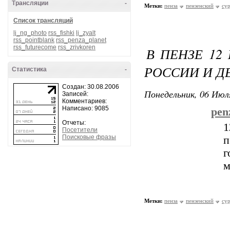
Трансляции
-
Метки:
пенза
пензенский
су
Список трансляций
lj_ng_photo
rss_fishki
lj_zyalt
rss_pointblank
rss_penza_planet
rss_futurecome
rss_zrivkoren
В ПЕНЗЕ 12
РОССИИ И Д
Статистика
-
Создан: 30.08.2006
Понедельник, 06 Июля
Записей:
Комментариев:
Написано: 9085
pen
Отчеты:
1
Посетители
Поисковые фразы
п
г
м
Метки:
пенза
пензенский
су