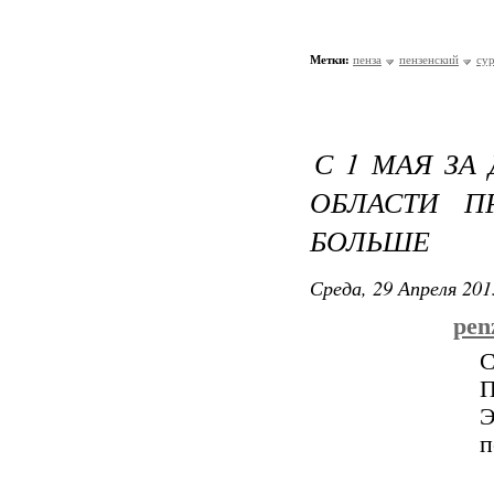
Метки:
пенза
пензенский
су
С 1 МАЯ ЗА
ОБЛАСТИ П
БОЛЬШЕ
Среда, 29 Апреля 201
penz
С
П
Э
п