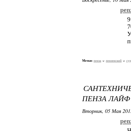
pen
9
7
У
п
Метки:
пенза
пензенский
су
САНТЕХНИЧ
ПЕНЗА ЛАЙФ
Вторник, 05 Мая 201
penz
Ч