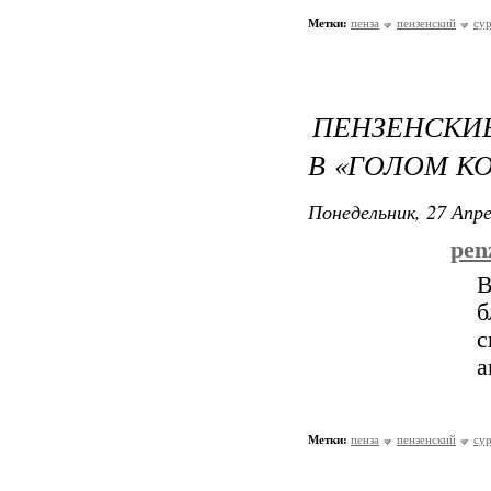
Метки:
пенза
пензенский
су
ПЕНЗЕНСКИ
В «ГОЛОМ К
Понедельник, 27 Апре
pen
В
б
с
а
Метки:
пенза
пензенский
су