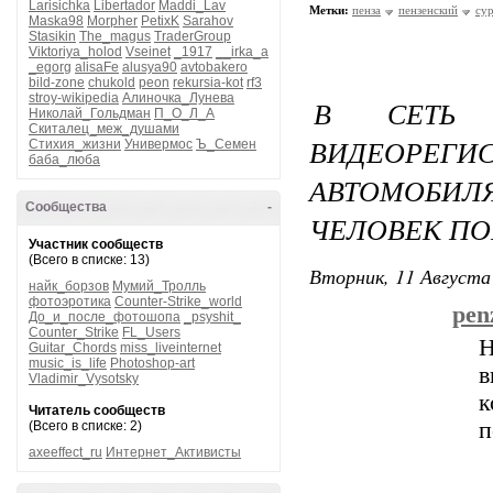
Larisichka
Libertador
Maddi_Lav
Метки:
пенза
пензенский
су
Maska98
Morpher
PetixK
Sarahov
Stasikin
The_magus
TraderGroup
Viktoriya_holod
Vseinet
_1917
__irka_a
_egorg
alisaFe
alusya90
avtobakero
bild-zone
chukold
peon
rekursia-kot
rf3
stroy-wikipedia
Алиночка_Лунева
В СЕТЬ 
Николай_Гольдман
П_О_Л_А
Скиталец_меж_душами
ВИДЕОРЕГИ
Стихия_жизни
Универмос
Ъ_Семен
баба_люба
АВТОМОБИ
Сообщества
-
ЧЕЛОВЕК ПО
Участник сообществ
(Всего в списке: 13)
Вторник, 11 Августа 
найк_борзов
Мумий_Тролль
фотоэротика
Counter-Strike_world
pen
До_и_после_фотошопа
_psyshit_
Counter_Strike
FL_Users
Н
Guitar_Chords
miss_liveinternet
music_is_life
Photoshop-art
в
Vladimir_Vysotsky
к
Читатель сообществ
п
(Всего в списке: 2)
axeeffect_ru
Интернет_Активисты