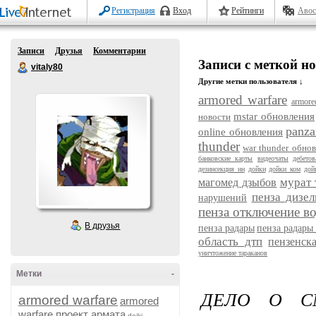
Регистрация
Вход
Рейтинги
Авос
Записи
Друзья
Комментарии
Записи с меткой н
vitaly80
Другие метки пользователя ↓
armored warfare
armore
mstar обновления
новости
panza
online обновления
thunder
war thunder обно
банковские карты
видеочаты
дебето
дезинсекция нн
дойки
дойки ком
дой
мурат 
магомед дзыбов
пенза дизел
нарушений
пенза отключение в
В друзья
пенза радары
пенза радары
область дтп
пензенск
уничтожение тараканов
Метки
-
ДЕЛО О С
armored warfare
armored
warfare проект армата
dojki