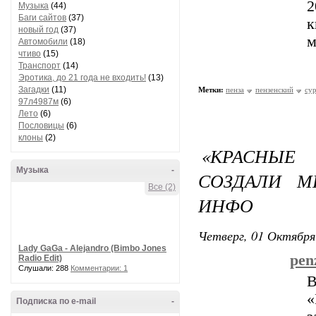
2
Музыка
(44)
Баги сайтов
(37)
к
новый год
(37)
м
Автомобили
(18)
чтиво
(15)
Транспорт
(14)
Эротика, до 21 года не входить!
(13)
Загадки
(11)
Метки:
пенза
пензенский
су
97л4987м
(6)
Лето
(6)
Пословицы
(6)
клоны
(2)
«КРАСНЫЕ
Музыка
-
СОЗДАЛИ М
Все (2)
ИНФО
Четверг, 01 Октября
Lady GaGa - Alejandro (Bimbo Jones
penz
Radio Edit)
Слушали: 288
Комментарии: 1
В
«
Подписка по e-mail
-