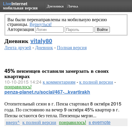
Live
Internet
Дневники
Личка
мобильная версия
Вы были перенаправлены на мобильную версию
страницы.
Вернуться!
Авторизация
Дневник
vitaly80
Лента друзей
-
Дневник
-
Полная версия
45% пензенцев оставили замерзать в своих
квартирах
10-10-2015 14:24
к комментариям
-
к полной версии
-
понравилось!
penza-planet.ru/social/467-...kvartirakh
Отопительный сезон в г. Пенза стартовал 8 октября 2015
года. По состоянию на вечер 9 октября 45% квартир в г.
Пензы остаются без тепла. Пензенцы мерзн...
вверх^
к полной версии
понравилось!
в evernote