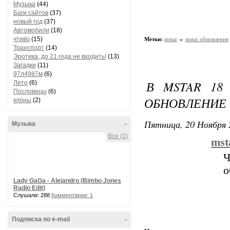
Музыка
(44)
Баги сайтов
(37)
новый год
(37)
Автомобили
(18)
чтиво
(15)
Метки:
mstar
mstar обновления
Транспорт
(14)
Эротика, до 21 года не входить!
(13)
Загадки
(11)
97л4987м
(6)
В MSTAR 18
Лето
(6)
Пословицы
(6)
ОБНОВЛЕНИЕ
клоны
(2)
Пятница, 20 Ноября 
Музыка
-
Все (2)
mst
Ч
о
Lady GaGa - Alejandro (Bimbo Jones
Radio Edit)
Слушали: 288
Комментарии: 1
Подписка по e-mail
-