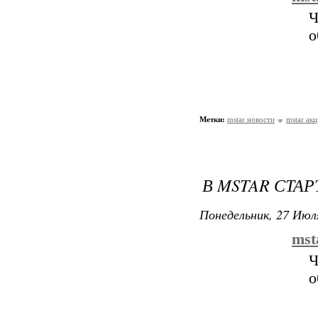
Ч
о
Метки:
mstar новости
mstar ак
В MSTAR СТА
Понедельник, 27 Июля
mst
Ч
о