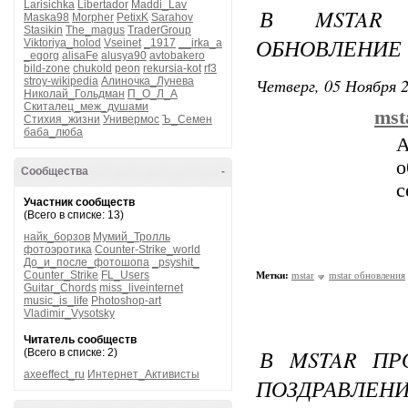
Larisichka
Libertador
Maddi_Lav
В MSTAR 
Maska98
Morpher
PetixK
Sarahov
Stasikin
The_magus
TraderGroup
ОБНОВЛЕНИЕ
Viktoriya_holod
Vseinet
_1917
__irka_a
_egorg
alisaFe
alusya90
avtobakero
bild-zone
chukold
peon
rekursia-kot
rf3
Четверг, 05 Ноября 2
stroy-wikipedia
Алиночка_Лунева
Николай_Гольдман
П_О_Л_А
Скиталец_меж_душами
mst
Стихия_жизни
Универмос
Ъ_Семен
баба_люба
о
Сообщества
-
с
Участник сообществ
(Всего в списке: 13)
найк_борзов
Мумий_Тролль
фотоэротика
Counter-Strike_world
До_и_после_фотошопа
_psyshit_
Counter_Strike
FL_Users
Метки:
mstar
mstar обновления
Guitar_Chords
miss_liveinternet
music_is_life
Photoshop-art
Vladimir_Vysotsky
Читатель сообществ
В MSTAR ПР
(Всего в списке: 2)
axeeffect_ru
Интернет_Активисты
ПОЗДРАВЛЕНИ