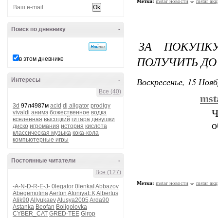
Метки:
mstar новости
mstar ак
Поиск по дневнику
-
ЗА ПОКУПК
ПОЛУЧИТЬ ДО
в этом дневнике
Воскресенье, 15 Нояб
Интересы
-
Все (40)
mst
3d
97л4987м
acid
dj aligator
prodigy
Ч
vivaldi
анимэ
божественное
водка
вселенная
высоцкий
гитара
девушки
о
диско
игромания
история
кислота
классическая музыка
кока-кола
компьютерные игры
Постоянные читатели
-
Все (127)
Метки:
mstar новости
mstar ак
-A-N-D-R-E-J-
0legator
0lenkaI
Abbazov
Abegemotina
Aerton
AfoniyaEK
Albertus
Alik90
Allyukaev
Alusya2005
Arda90
Astanka
Beofan
Boligolovka
CYBER_CAT
GRED-TEE
Girop