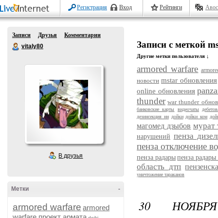
Регистрация
Вход
Рейтинги
Авос
Записи
Друзья
Комментарии
Записи с меткой m
vitaly80
Другие метки пользователя ↓
armored warfare
armore
mstar обновления
новости
panza
online обновления
thunder
war thunder обно
банковские карты
видеочаты
дебето
дезинсекция нн
дойки
дойки ком
дой
мурат 
магомед дзыбов
пенза дизел
нарушений
пенза отключение в
В друзья
пенза радары
пенза радары
область дтп
пензенск
уничтожение тараканов
Метки
-
30 НОЯБР
armored warfare
armored
warfare проект армата
dojki