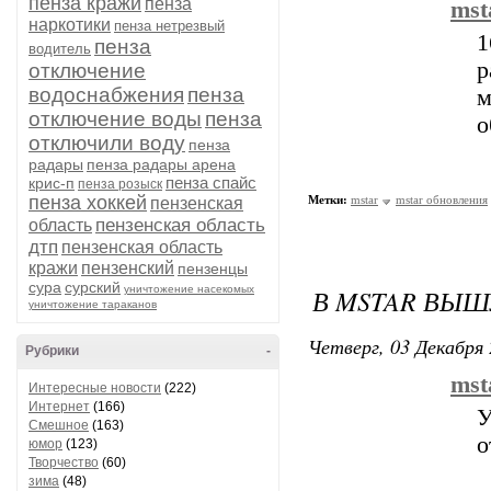
пенза кражи
пенза
mst
наркотики
пенза нетрезвый
1
пенза
водитель
р
отключение
водоснабжения
пенза
м
отключение воды
пенза
о
отключили воду
пенза
радары
пенза радары арена
пенза спайс
крис-п
пенза розыск
пенза хоккей
Метки:
mstar
mstar обновления
пензенская
пензенская область
область
дтп
пензенская область
кражи
пензенский
пензенцы
сура
сурский
уничтожение насекомых
В MSTAR ВЫШ
уничтожение тараканов
Четверг, 03 Декабря 
Рубрики
-
mst
Интересные новости
(222)
Интернет
(166)
У
Смешное
(163)
о
юмор
(123)
Творчество
(60)
зима
(48)