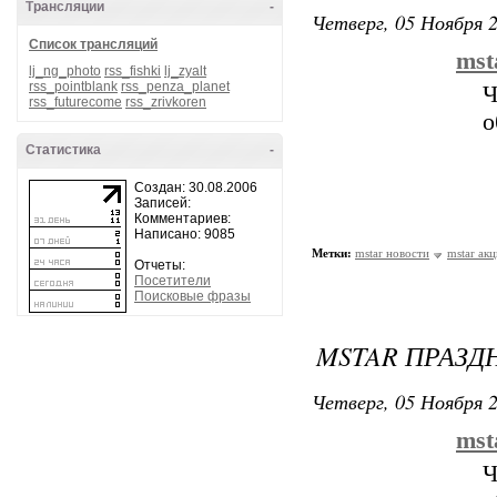
Трансляции
-
Четверг, 05 Ноября 2
Список трансляций
mst
lj_ng_photo
rss_fishki
lj_zyalt
rss_pointblank
rss_penza_planet
Ч
rss_futurecome
rss_zrivkoren
о
Статистика
-
Создан: 30.08.2006
Записей:
Комментариев:
Написано: 9085
Метки:
mstar новости
mstar ак
Отчеты:
Посетители
Поисковые фразы
MSTAR ПРАЗД
Четверг, 05 Ноября 2
mst
Ч