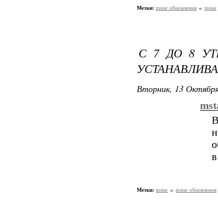
Метки:
mstar обновления
mstar
С 7 ДО 8 УТ
УСТАНАВЛИВА
Вторник, 13 Октября
mst
В
н
о
в
Метки:
mstar
mstar обновления