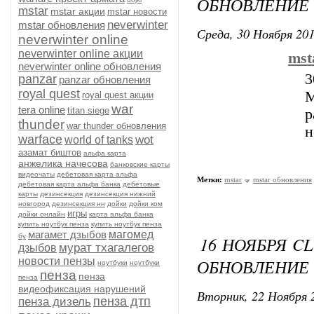
ОБНОВЛЕНИЕ 
mstar
mstar акции
mstar новости
neverwinter
mstar обновления
Среда, 30 Ноября 201
neverwinter online
neverwinter online акции
mst
neverwinter online обновления
3
panzar
panzar обновления
royal quest
М
royal quest акции
war
tera online
titan siege
р
thunder
war thunder обновления
н
warface
wot
world of tanks
азамат биштов
альфа карта
анжелика начесова
банковские карты
видеочаты
дебетовая карта альфа
Метки:
mstar
mstar обновления
дебетовая карта альфа банка
дебетовые
карты
дезинсекция
дезинсекция нижний
новгород
дезинсекция нн
дойки
дойки ком
игры
дойки онлайн
карта альфа банка
купить ноутбук пенза
купить ноутбук пенза
магамет дзыбов
магомед
бу
16 НОЯБРЯ C
мурат тхагалегов
дзыбов
новости пензы
ОБНОВЛЕНИЕ
ноутбуки
ноутбуки
пенза
пенза
пенза
видеофиксация нарушений
Вторник, 22 Ноября 2
пенза дтп
пенза дизель