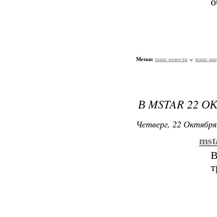
о
Метки:
mstar новости
mstar ак
В MSTAR 22 
Четверг, 22 Октября
mst
В
т