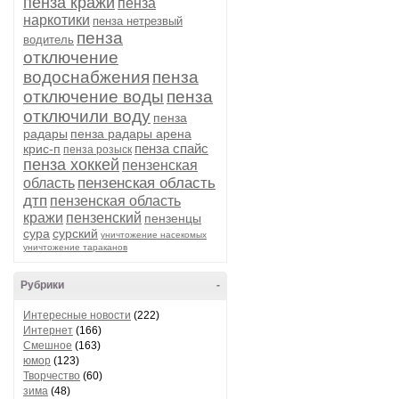
пенза кражи
пенза
наркотики
пенза нетрезвый
пенза
водитель
отключение
водоснабжения
пенза
отключение воды
пенза
отключили воду
пенза
радары
пенза радары арена
пенза спайс
крис-п
пенза розыск
пенза хоккей
пензенская
пензенская область
область
дтп
пензенская область
кражи
пензенский
пензенцы
сура
сурский
уничтожение насекомых
уничтожение тараканов
Рубрики
-
Интересные новости
(222)
Интернет
(166)
Смешное
(163)
юмор
(123)
Творчество
(60)
зима
(48)