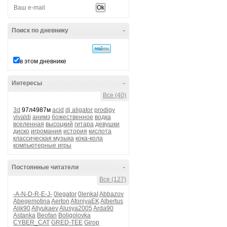
Поиск по дневнику
-
в этом дневнике
Интересы
-
Все (40)
3d
97л4987м
acid
dj aligator
prodigy
vivaldi
анимэ
божественное
водка
вселенная
высоцкий
гитара
девушки
диско
игромания
история
кислота
классическая музыка
кока-кола
компьютерные игры
Постоянные читатели
-
Все (127)
-A-N-D-R-E-J-
0legator
0lenkaI
Abbazov
Abegemotina
Aerton
AfoniyaEK
Albertus
Alik90
Allyukaev
Alusya2005
Arda90
Astanka
Beofan
Boligolovka
CYBER_CAT
GRED-TEE
Girop