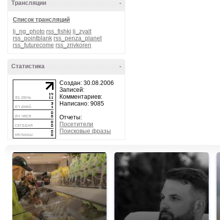
Трансляции
-
Список трансляций
lj_ng_photo
rss_fishki
lj_zyalt
rss_pointblank
rss_penza_planet
rss_futurecome
rss_zrivkoren
Статистика
-
Создан: 30.08.2006
Записей:
Комментариев:
Написано: 9085
Отчеты:
Посетители
Поисковые фразы