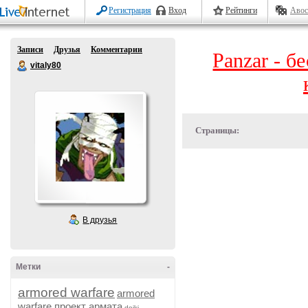
Регистрация
Вход
Рейтинги
Авос
Записи
Друзья
Комментарии
Panzar - б
vitaly80
Страницы:
В друзья
Метки
-
armored warfare
armored
warfare проект армата
dojki