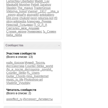
Larisichka
Libertador
Maddi_Lav
Maska98
Morpher
PetixK
Sarahov
Stasikin
The_magus
TraderGroup
Viktoriya_holod
Vseinet
_1917
__irka_a
_egorg
alisaFe
alusya90
avtobakero
bild-zone
chukold
peon
rekursia-kot
rf3
stroy-wikipedia
Алиночка_Лунева
Николай_Гольдман
П_О_Л_А
Скиталец_меж_душами
Стихия_жизни
Универмос
Ъ_Семен
баба_люба
Сообщества
-
Участник сообществ
(Всего в списке: 13)
найк_борзов
Мумий_Тролль
фотоэротика
Counter-Strike_world
До_и_после_фотошопа
_psyshit_
Counter_Strike
FL_Users
Guitar_Chords
miss_liveinternet
music_is_life
Photoshop-art
Vladimir_Vysotsky
Читатель сообществ
(Всего в списке: 2)
axeeffect_ru
Интернет_Активисты