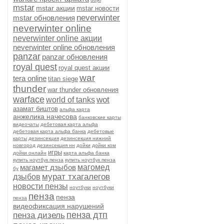
mstar
mstar акции
mstar новости
neverwinter
mstar обновления
neverwinter online
neverwinter online акции
neverwinter online обновления
panzar
panzar обновления
royal quest
royal quest акции
war
tera online
titan siege
thunder
war thunder обновления
warface
wot
world of tanks
азамат биштов
альфа карта
анжелика начесова
банковские карты
видеочаты
дебетовая карта альфа
дебетовая карта альфа банка
дебетовые
карты
дезинсекция
дезинсекция нижний
новгород
дезинсекция нн
дойки
дойки ком
игры
дойки онлайн
карта альфа банка
купить ноутбук пенза
купить ноутбук пенза
магамет дзыбов
магомед
бу
мурат тхагалегов
дзыбов
новости пензы
ноутбуки
ноутбуки
пенза
пенза
пенза
видеофиксация нарушений
пенза дтп
пенза дизель