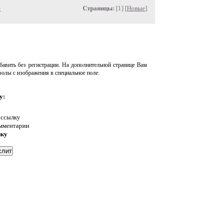
»
Страницы:
[1] [
Новые
]
авить без регистрации. На дополнительной странице Вам
волы с изображения в специальное поле.
у:
 ссылку
омментарии
нку