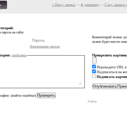
« Пред. запись
—
К дневнику
—
След. запись 
ь
ентарий:
 пароль на сайте:
Комментарий можно доб
нужно будет ввести сим
Напоминание пароля
тария:
смайлики
Прикрепить картинк
Переводить URL в
Подписаться на к
Подписать карти
рафии: (найти ошибки)