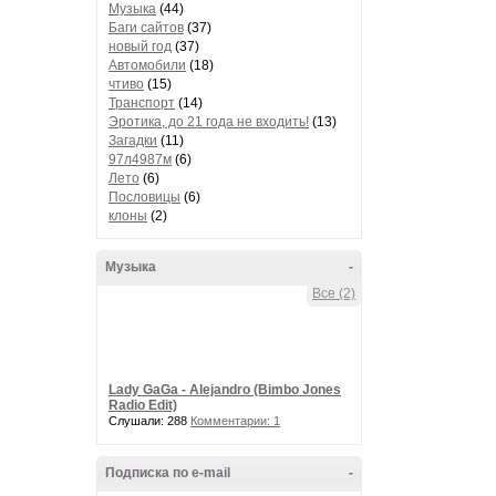
Музыка
(44)
Баги сайтов
(37)
новый год
(37)
Автомобили
(18)
чтиво
(15)
Транспорт
(14)
Эротика, до 21 года не входить!
(13)
Загадки
(11)
97л4987м
(6)
Лето
(6)
Пословицы
(6)
клоны
(2)
Музыка
-
Все (2)
Lady GaGa - Alejandro (Bimbo Jones
Radio Edit)
Слушали: 288
Комментарии: 1
Подписка по e-mail
-