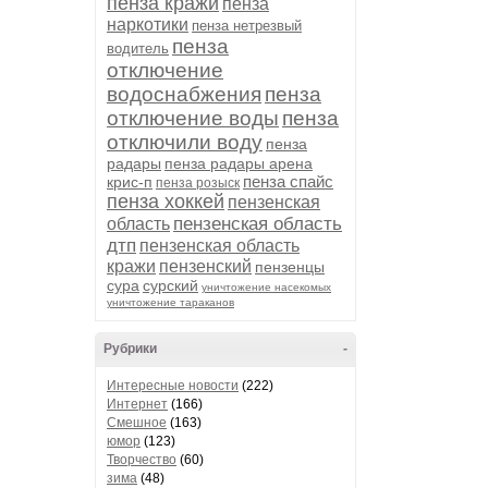
пенза кражи
пенза
наркотики
пенза нетрезвый
пенза
водитель
отключение
водоснабжения
пенза
отключение воды
пенза
отключили воду
пенза
радары
пенза радары арена
пенза спайс
крис-п
пенза розыск
пенза хоккей
пензенская
пензенская область
область
дтп
пензенская область
кражи
пензенский
пензенцы
сура
сурский
уничтожение насекомых
уничтожение тараканов
Рубрики
-
Интересные новости
(222)
Интернет
(166)
Смешное
(163)
юмор
(123)
Творчество
(60)
зима
(48)