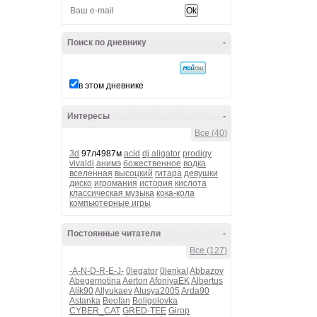
Поиск по дневнику
-
в этом дневнике
Интересы
-
Все (40)
3d
97л4987м
acid
dj aligator
prodigy
vivaldi
анимэ
божественное
водка
вселенная
высоцкий
гитара
девушки
диско
игромания
история
кислота
классическая музыка
кока-кола
компьютерные игры
Постоянные читатели
-
Все (127)
-A-N-D-R-E-J-
0legator
0lenkaI
Abbazov
Abegemotina
Aerton
AfoniyaEK
Albertus
Alik90
Allyukaev
Alusya2005
Arda90
Astanka
Beofan
Boligolovka
CYBER_CAT
GRED-TEE
Girop