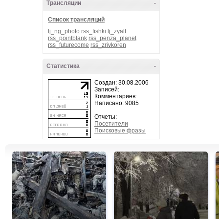
Трансляции
-
Список трансляций
lj_ng_photo
rss_fishki
lj_zyalt
rss_pointblank
rss_penza_planet
rss_futurecome
rss_zrivkoren
Статистика
-
Создан: 30.08.2006
Записей:
Комментариев:
Написано: 9085
Отчеты:
Посетители
Поисковые фразы