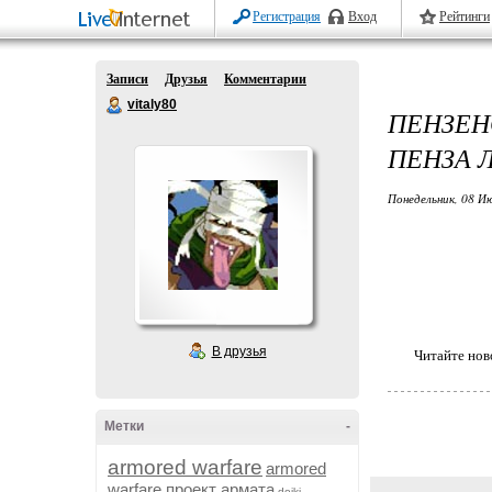
Регистрация
Вход
Рейтинги
Записи
Друзья
Комментарии
vitaly80
ПЕНЗЕН
ПЕНЗА 
Понедельник, 08 Ию
В друзья
Читайте нов
Метки
-
armored warfare
armored
warfare проект армата
dojki