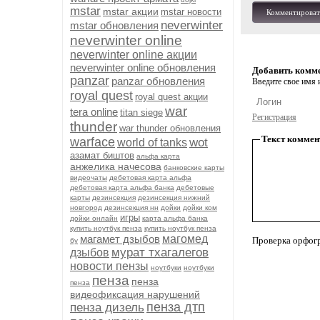
mstar
mstar акции
mstar новости
Комментироват
neverwinter
mstar обновления
neverwinter online
neverwinter online акции
neverwinter online обновления
Добавить комм
panzar
panzar обновления
Введите свое имя и
royal quest
royal quest акции
war
tera online
titan siege
Регистрация
thunder
war thunder обновления
Текст коммен
warface
wot
world of tanks
азамат биштов
альфа карта
анжелика начесова
банковские карты
видеочаты
дебетовая карта альфа
дебетовая карта альфа банка
дебетовые
карты
дезинсекция
дезинсекция нижний
новгород
дезинсекция нн
дойки
дойки ком
игры
дойки онлайн
карта альфа банка
купить ноутбук пенза
купить ноутбук пенза
магамет дзыбов
магомед
Проверка орфог
бу
мурат тхагалегов
дзыбов
новости пензы
ноутбуки
ноутбуки
пенза
пенза
пенза
видеофиксация нарушений
пенза дтп
пенза дизель