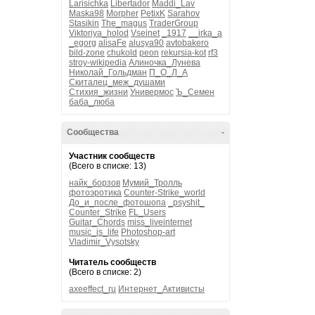
Larisichka
Libertador
Maddi_Lav
Maska98
Morpher
PetixK
Sarahov
Stasikin
The_magus
TraderGroup
Viktoriya_holod
Vseinet
_1917
__irka_a
_egorg
alisaFe
alusya90
avtobakero
bild-zone
chukold
peon
rekursia-kot
rf3
stroy-wikipedia
Алиночка_Лунева
Николай_Гольдман
П_О_Л_А
Скиталец_меж_душами
Стихия_жизни
Универмос
Ъ_Семен
баба_люба
Сообщества
-
Участник сообществ
(Всего в списке: 13)
найк_борзов
Мумий_Тролль
фотоэротика
Counter-Strike_world
До_и_после_фотошопа
_psyshit_
Counter_Strike
FL_Users
Guitar_Chords
miss_liveinternet
music_is_life
Photoshop-art
Vladimir_Vysotsky
Читатель сообществ
(Всего в списке: 2)
axeeffect_ru
Интернет_Активисты