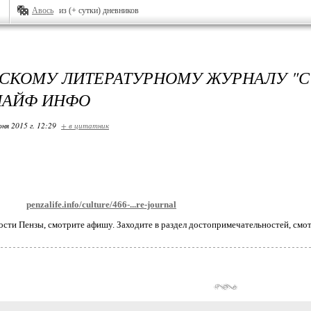
Авось
из (+ сутки) дневников
СКОМУ ЛИТЕРАТУРНОМУ ЖУРНАЛУ "СУРА
ЛАЙФ ИНФО
ня 2015 г. 12:29
+ в цитатник
penzalife.info/culture/466-...re-journal
ости Пензы, смотрите афишу. Заходите в раздел достопримечательностей, смот