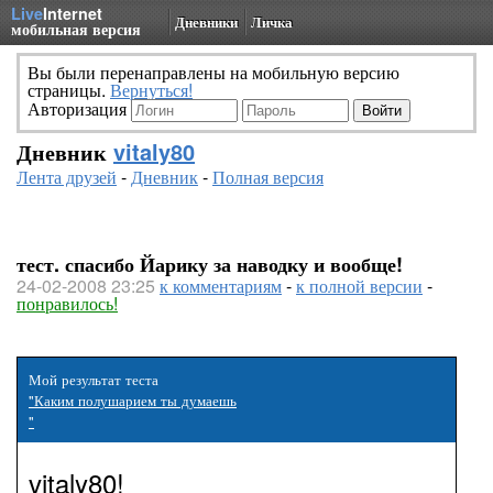
Live
Internet
Дневники
Личка
мобильная версия
Вы были перенаправлены на мобильную версию
страницы.
Вернуться!
Авторизация
Дневник
vitaly80
Лента друзей
-
Дневник
-
Полная версия
тест. спасибо Йарику за наводку и вообще!
24-02-2008 23:25
к комментариям
-
к полной версии
-
понравилось!
Мой результат теста
"Каким полушарием ты думаешь
"
vitaly80!