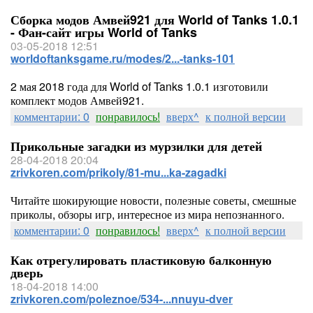
Сборка модов Амвей921 для World of Tanks 1.0.1
- Фан-сайт игры World of Tanks
03-05-2018 12:51
worldoftanksgame.ru/modes/2...-tanks-101
2 мая 2018 года для World of Tanks 1.0.1 изготовили
комплект модов Амвей921.
комментарии: 0
понравилось!
вверх^
к полной версии
Прикольные загадки из мурзилки для детей
28-04-2018 20:04
zrivkoren.com/prikoly/81-mu...ka-zagadki
Читайте шокирующие новости, полезные советы, смешные
приколы, обзоры игр, интересное из мира непознанного.
комментарии: 0
понравилось!
вверх^
к полной версии
Как отрегулировать пластиковую балконную
дверь
18-04-2018 14:00
zrivkoren.com/poleznoe/534-...nnuyu-dver