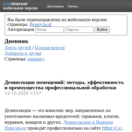
Live
Internet
Дневники
Личка
мобильная версия
Вы были перенаправлены на мобильную версию
страницы.
Вернуться!
Авторизация
Дневник
Лента друзей
/
Полная версия
Добавить в друзья
Страницы:
раньше»
Дезинсекция помещений: методы, эффективность
и преимущества профессиональной обработки
13-10-2025 13:57
Дезинсекция — это комплекс мер, направленных на
уничтожение насекомых-вредителей: тараканов, клопов,
муравьев, комаров и других.
Дезинсекцию в Нижнем
Новгороде
проводят профессионально на сайте
https://сэс-