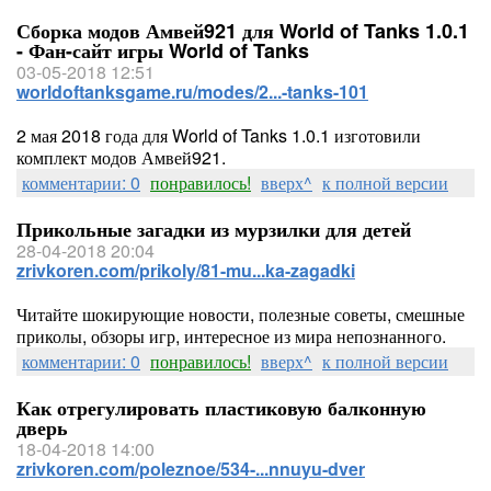
Сборка модов Амвей921 для World of Tanks 1.0.1
- Фан-сайт игры World of Tanks
03-05-2018 12:51
worldoftanksgame.ru/modes/2...-tanks-101
2 мая 2018 года для World of Tanks 1.0.1 изготовили
комплект модов Амвей921.
комментарии: 0
понравилось!
вверх^
к полной версии
Прикольные загадки из мурзилки для детей
28-04-2018 20:04
zrivkoren.com/prikoly/81-mu...ka-zagadki
Читайте шокирующие новости, полезные советы, смешные
приколы, обзоры игр, интересное из мира непознанного.
комментарии: 0
понравилось!
вверх^
к полной версии
Как отрегулировать пластиковую балконную
дверь
18-04-2018 14:00
zrivkoren.com/poleznoe/534-...nnuyu-dver