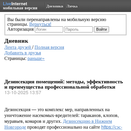
Live
Internet
Дневники
Личка
мобильная версия
Вы были перенаправлены на мобильную версию
страницы.
Вернуться!
Авторизация
Дневник
Лента друзей
/
Полная версия
Добавить в друзья
Страницы:
раньше»
Дезинсекция помещений: методы, эффективность
и преимущества профессиональной обработки
13-10-2025 13:57
Дезинсекция — это комплекс мер, направленных на
уничтожение насекомых-вредителей: тараканов, клопов,
муравьев, комаров и других.
Дезинсекцию в Нижнем
Новгороде
проводят профессионально на сайте
https://сэс-