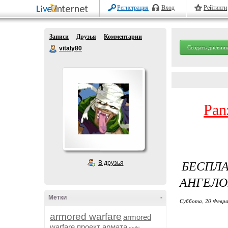
Регистрация
Вход
Рейтинги
Записи
Друзья
Комментарии
Создать дневник
vitaly80
Pan
БЕСПЛ
В друзья
АНГЕЛО
Метки
-
Суббота, 20 Февра
armored warfare
armored
warfare проект армата
dojki