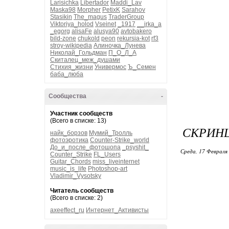
Larisichka
Libertador
Maddi_Lav
Maska98
Morpher
PetixK
Sarahov
Stasikin
The_magus
TraderGroup
Viktoriya_holod
Vseinet
_1917
__irka_a
_egorg
alisaFe
alusya90
avtobakero
bild-zone
chukold
peon
rekursia-kot
rf3
stroy-wikipedia
Алиночка_Лунева
Николай_Гольдман
П_О_Л_А
Скиталец_меж_душами
Стихия_жизни
Универмос
Ъ_Семен
баба_люба
Сообщества
-
Участник сообществ
(Всего в списке: 13)
СКРИНШ
найк_борзов
Мумий_Тролль
фотоэротика
Counter-Strike_world
До_и_после_фотошопа
_psyshit_
Среда, 17 Февраля 
Counter_Strike
FL_Users
Guitar_Chords
miss_liveinternet
music_is_life
Photoshop-art
Vladimir_Vysotsky
Читатель сообществ
(Всего в списке: 2)
axeeffect_ru
Интернет_Активисты