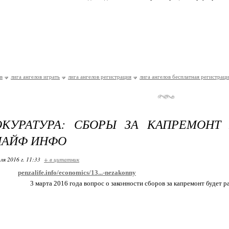
в
лига ангелов играть
лига ангелов регистрация
лига ангелов бесплатная регистраци
ОКУРАТУРА: СБОРЫ ЗА КАПРЕМОНТ
ЛАЙФ ИНФО
ля 2016 г. 11:33
+ в цитатник
penzalife.info/economics/13...-nezakonny
3 марта 2016 года вопрос о законности сборов за капремонт будет 