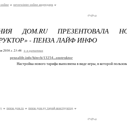
 online
neverwinter online андердарк
НИЯ ДОМ.RU ПРЕЗЕНТОВАЛА Н
РУКТОР» - ПЕНЗА ЛАЙФ ИНФО
я 2016 г. 23:46
+ в цитатник
penzalife.info/hitech/13254...onstruktor
Настройка нового тарифа выполнена в виде игры, в которой пользов
ру
пенза дом.ru
пенза дом.ру тариф конструктор