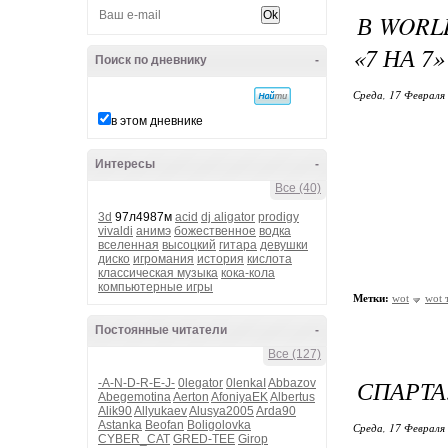
В WORL
«7 НА 7
Поиск по дневнику
-
Среда, 17 Февраля 
в этом дневнике
Интересы
-
Все (40)
3d
97л4987м
acid
dj aligator
prodigy
vivaldi
анимэ
божественное
водка
вселенная
высоцкий
гитара
девушки
диско
игромания
история
кислота
классическая музыка
кока-кола
компьютерные игры
Метки:
wot
wot 
Постоянные читатели
-
Все (127)
СПАРТА
-A-N-D-R-E-J-
0legator
0lenkaI
Abbazov
Abegemotina
Aerton
AfoniyaEK
Albertus
Alik90
Allyukaev
Alusya2005
Arda90
Astanka
Beofan
Boligolovka
Среда, 17 Февраля 
CYBER_CAT
GRED-TEE
Girop