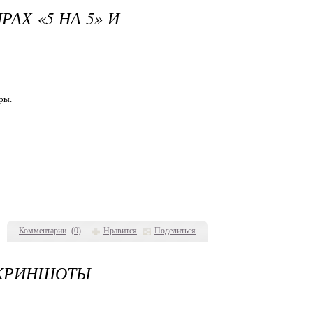
АХ «5 НА 5» И
ры.
Комментарии
(
0
)
Нравится
Поделиться
 СКРИНШОТЫ