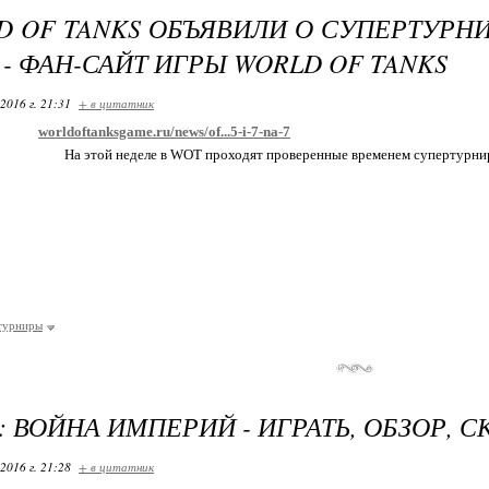
D OF TANKS ОБЪЯВИЛИ О СУПЕРТУРНИР
» - ФАН-САЙТ ИГРЫ WORLD OF TANKS
2016 г. 21:31
+ в цитатник
worldoftanksgame.ru/news/of...5-i-7-na-7
На этой неделе в WOT проходят проверенные временем супертурни
турниры
: ВОЙНА ИМПЕРИЙ - ИГРАТЬ, ОБЗОР,
2016 г. 21:28
+ в цитатник