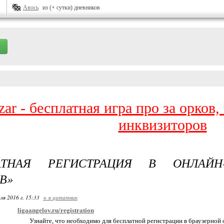
Авось
из (+ сутки) дневников
zar - бесплатная игра про за орков
инквизиторов
АТНАЯ РЕГИСТРАЦИЯ В ОНЛАЙН
В»
ля 2016 г. 15:33
+ в цитатник
ligaangelov.ru/registration
Узнайте, что необходимо для бесплатной регистрации в браузерной 