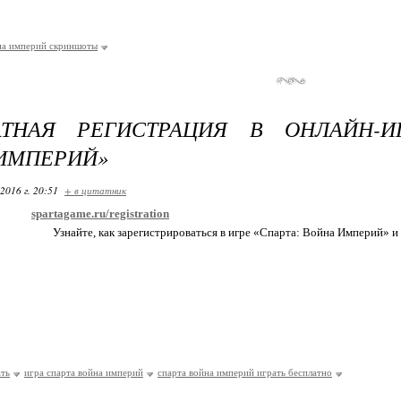
на империй скриншоты
АТНАЯ РЕГИСТРАЦИЯ В ОНЛАЙН-ИГ
ИМПЕРИЙ»
2016 г. 20:51
+ в цитатник
spartagame.ru/registration
Узнайте, как зарегистрироваться в игре «Спарта: Война Империй» и 
ать
игра спарта война империй
спарта война империй играть бесплатно