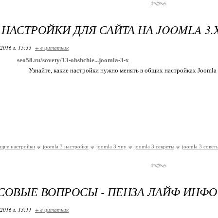
НАСТРОЙКИ ДЛЯ САЙТА НА JOOMLA 3.
2016 г. 15:33
+ в цитатник
seo58.ru/sovety/13-obshchie...joomla-3-x
Узнайте, какие настройки нужно менять в общих настройках Joomla 
бщие настройки
joomla 3 настройки
joomla 3 чпу
joomla 3 секреты
joomla 3 совет
ОВЫЕ ВОПРОСЫ - ПЕНЗА ЛАЙФ ИНФО
2016 г. 13:11
+ в цитатник