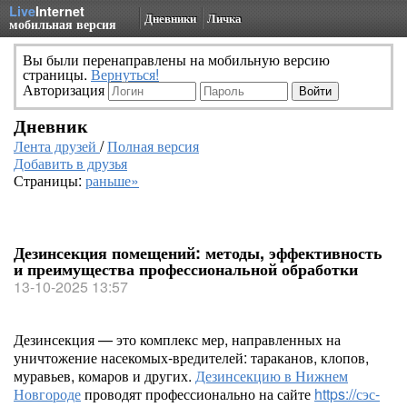
Live
Internet
Дневники
Личка
мобильная версия
Вы были перенаправлены на мобильную версию
страницы.
Вернуться!
Авторизация
Дневник
Лента друзей
/
Полная версия
Добавить в друзья
Страницы:
раньше»
Дезинсекция помещений: методы, эффективность
и преимущества профессиональной обработки
13-10-2025 13:57
Дезинсекция — это комплекс мер, направленных на
уничтожение насекомых-вредителей: тараканов, клопов,
муравьев, комаров и других.
Дезинсекцию в Нижнем
Новгороде
проводят профессионально на сайте
https://сэс-