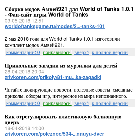
Сборка модов Амвей921 для World of Tanks 1.0.1
- Фан-сайт игры World of Tanks
03-05-2018 12:51
worldoftanksgame.ru/modes/2...-tanks-101
2 мая 2018 года для World of Tanks 1.0.1 изготовили
комплект модов Амвей921.
комментарии: 0
понравилось!
вверх^
к полной версии
Прикольные загадки из мурзилки для детей
28-04-2018 20:04
zrivkoren.com/prikoly/81-mu...ka-zagadki
Читайте шокирующие новости, полезные советы, смешные
приколы, обзоры игр, интересное из мира непознанного.
комментарии: 0
понравилось!
вверх^
к полной версии
Как отрегулировать пластиковую балконную
дверь
18-04-2018 14:00
zrivkoren.com/poleznoe/534-...nnuyu-dver