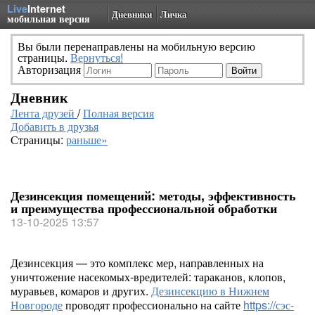
Live
Internet
Дневники
Личка
мобильная версия
Вы были перенаправлены на мобильную версию
страницы.
Вернуться!
Авторизация
Дневник
Лента друзей
/
Полная версия
Добавить в друзья
Страницы:
раньше»
Дезинсекция помещений: методы, эффективность
и преимущества профессиональной обработки
13-10-2025 13:57
Дезинсекция — это комплекс мер, направленных на
уничтожение насекомых-вредителей: тараканов, клопов,
муравьев, комаров и других.
Дезинсекцию в Нижнем
Новгороде
проводят профессионально на сайте
https://сэс-