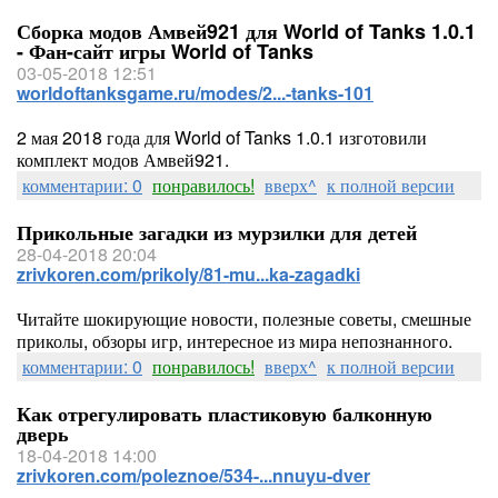
Сборка модов Амвей921 для World of Tanks 1.0.1
- Фан-сайт игры World of Tanks
03-05-2018 12:51
worldoftanksgame.ru/modes/2...-tanks-101
2 мая 2018 года для World of Tanks 1.0.1 изготовили
комплект модов Амвей921.
комментарии: 0
понравилось!
вверх^
к полной версии
Прикольные загадки из мурзилки для детей
28-04-2018 20:04
zrivkoren.com/prikoly/81-mu...ka-zagadki
Читайте шокирующие новости, полезные советы, смешные
приколы, обзоры игр, интересное из мира непознанного.
комментарии: 0
понравилось!
вверх^
к полной версии
Как отрегулировать пластиковую балконную
дверь
18-04-2018 14:00
zrivkoren.com/poleznoe/534-...nnuyu-dver