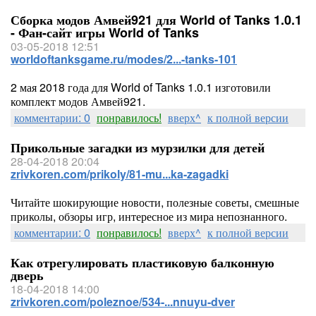
Сборка модов Амвей921 для World of Tanks 1.0.1
- Фан-сайт игры World of Tanks
03-05-2018 12:51
worldoftanksgame.ru/modes/2...-tanks-101
2 мая 2018 года для World of Tanks 1.0.1 изготовили
комплект модов Амвей921.
комментарии: 0
понравилось!
вверх^
к полной версии
Прикольные загадки из мурзилки для детей
28-04-2018 20:04
zrivkoren.com/prikoly/81-mu...ka-zagadki
Читайте шокирующие новости, полезные советы, смешные
приколы, обзоры игр, интересное из мира непознанного.
комментарии: 0
понравилось!
вверх^
к полной версии
Как отрегулировать пластиковую балконную
дверь
18-04-2018 14:00
zrivkoren.com/poleznoe/534-...nnuyu-dver