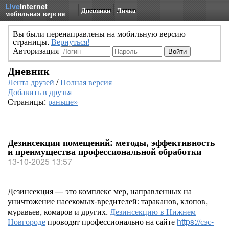
Live
Internet
Дневники
Личка
мобильная версия
Вы были перенаправлены на мобильную версию
страницы.
Вернуться!
Авторизация
Дневник
Лента друзей
/
Полная версия
Добавить в друзья
Страницы:
раньше»
Дезинсекция помещений: методы, эффективность
и преимущества профессиональной обработки
13-10-2025 13:57
Дезинсекция — это комплекс мер, направленных на
уничтожение насекомых-вредителей: тараканов, клопов,
муравьев, комаров и других.
Дезинсекцию в Нижнем
Новгороде
проводят профессионально на сайте
https://сэс-