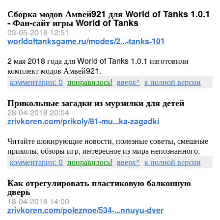
Сборка модов Амвей921 для World of Tanks 1.0.1
- Фан-сайт игры World of Tanks
03-05-2018 12:51
worldoftanksgame.ru/modes/2...-tanks-101
2 мая 2018 года для World of Tanks 1.0.1 изготовили
комплект модов Амвей921.
комментарии: 0
понравилось!
вверх^
к полной версии
Прикольные загадки из мурзилки для детей
28-04-2018 20:04
zrivkoren.com/prikoly/81-mu...ka-zagadki
Читайте шокирующие новости, полезные советы, смешные
приколы, обзоры игр, интересное из мира непознанного.
комментарии: 0
понравилось!
вверх^
к полной версии
Как отрегулировать пластиковую балконную
дверь
18-04-2018 14:00
zrivkoren.com/poleznoe/534-...nnuyu-dver