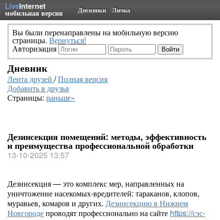
Live
Internet
Дневники
Личка
мобильная версия
Вы были перенаправлены на мобильную версию
страницы.
Вернуться!
Авторизация
Дневник
Лента друзей
/
Полная версия
Добавить в друзья
Страницы:
раньше»
Дезинсекция помещений: методы, эффективность
и преимущества профессиональной обработки
13-10-2025 13:57
Дезинсекция — это комплекс мер, направленных на
уничтожение насекомых-вредителей: тараканов, клопов,
муравьев, комаров и других.
Дезинсекцию в Нижнем
Новгороде
проводят профессионально на сайте
https://сэс-