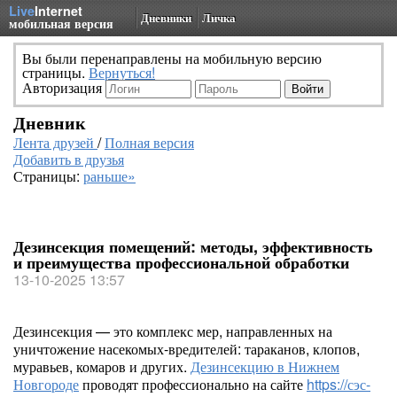
Live
Internet
Дневники
Личка
мобильная версия
Вы были перенаправлены на мобильную версию
страницы.
Вернуться!
Авторизация
Дневник
Лента друзей
/
Полная версия
Добавить в друзья
Страницы:
раньше»
Дезинсекция помещений: методы, эффективность
и преимущества профессиональной обработки
13-10-2025 13:57
Дезинсекция — это комплекс мер, направленных на
уничтожение насекомых-вредителей: тараканов, клопов,
муравьев, комаров и других.
Дезинсекцию в Нижнем
Новгороде
проводят профессионально на сайте
https://сэс-