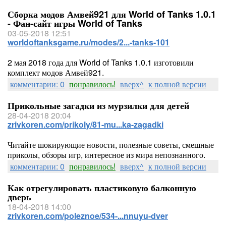
Сборка модов Амвей921 для World of Tanks 1.0.1
- Фан-сайт игры World of Tanks
03-05-2018 12:51
worldoftanksgame.ru/modes/2...-tanks-101
2 мая 2018 года для World of Tanks 1.0.1 изготовили
комплект модов Амвей921.
комментарии: 0
понравилось!
вверх^
к полной версии
Прикольные загадки из мурзилки для детей
28-04-2018 20:04
zrivkoren.com/prikoly/81-mu...ka-zagadki
Читайте шокирующие новости, полезные советы, смешные
приколы, обзоры игр, интересное из мира непознанного.
комментарии: 0
понравилось!
вверх^
к полной версии
Как отрегулировать пластиковую балконную
дверь
18-04-2018 14:00
zrivkoren.com/poleznoe/534-...nnuyu-dver