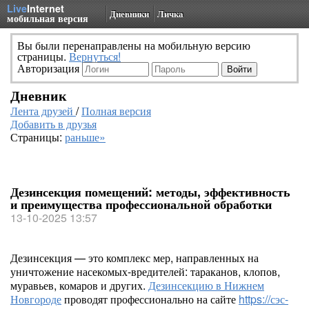
Live
Internet
Дневники
Личка
мобильная версия
Вы были перенаправлены на мобильную версию
страницы.
Вернуться!
Авторизация
Дневник
Лента друзей
/
Полная версия
Добавить в друзья
Страницы:
раньше»
Дезинсекция помещений: методы, эффективность
и преимущества профессиональной обработки
13-10-2025 13:57
Дезинсекция — это комплекс мер, направленных на
уничтожение насекомых-вредителей: тараканов, клопов,
муравьев, комаров и других.
Дезинсекцию в Нижнем
Новгороде
проводят профессионально на сайте
https://сэс-