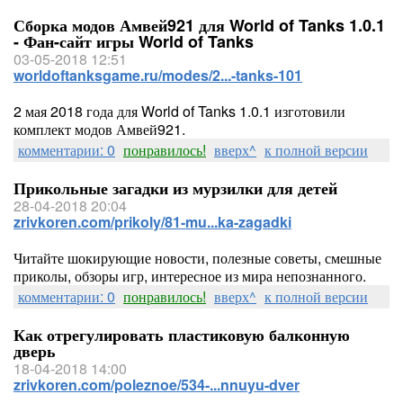
Сборка модов Амвей921 для World of Tanks 1.0.1
- Фан-сайт игры World of Tanks
03-05-2018 12:51
worldoftanksgame.ru/modes/2...-tanks-101
2 мая 2018 года для World of Tanks 1.0.1 изготовили
комплект модов Амвей921.
комментарии: 0
понравилось!
вверх^
к полной версии
Прикольные загадки из мурзилки для детей
28-04-2018 20:04
zrivkoren.com/prikoly/81-mu...ka-zagadki
Читайте шокирующие новости, полезные советы, смешные
приколы, обзоры игр, интересное из мира непознанного.
комментарии: 0
понравилось!
вверх^
к полной версии
Как отрегулировать пластиковую балконную
дверь
18-04-2018 14:00
zrivkoren.com/poleznoe/534-...nnuyu-dver